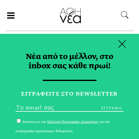
×
ΑΝΑΖΗΤΗΣΗ
Νέα από το μέλλον, στο
inbox σας κάθε πρωί!
FTX TAG
ΕΓΓPΑΦΕΙΤΕ ΣΤΟ NEWSLETTER
Συναινώ με την
Πολιτική Προστασίας Απορρήτου
για την
επεξεργασία προσωπικών δεδομένων.