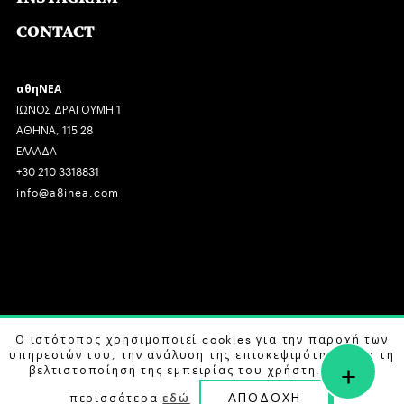
CONTACT
αθηΝΕΑ
ΙΩΝΟΣ ΔΡΑΓΟΥΜΗ 1
ΑΘΗΝΑ, 115 28
ΕΛΛΑΔΑ
+30 210 3318831
info@a8inea.com
COPYRIGHT © 2026 αθηΝΕΑ, ALL RIGHTS RESERVED.
Ο ιστότοπος χρησιμοποιεί cookies για την παροχή των
υπηρεσιών του, την ανάλυση της επισκεψιμότητας και τη
+
DESIGN BY
G DESIGN STUDIO
. DEVELOPED BY
B LABS
.
βελτιστοποίηση της εμπειρίας του χρήστη. Μάθετε
ΑΠΟΔΟΧΗ
περισσότερα
εδώ