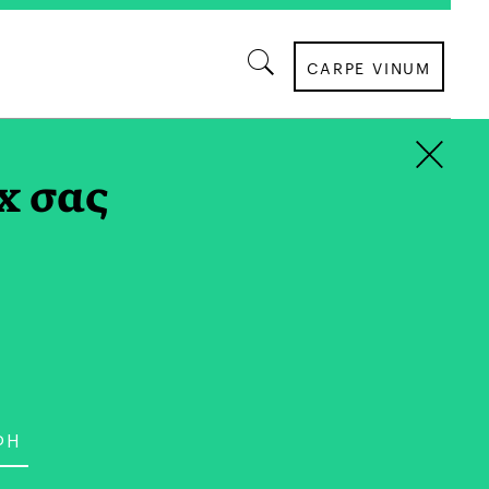
CARPE VINUM
×
 ΤΗΝ ΤΣΟΥΚΝΙΔΑ TAG
x σας
ΘΕΑΤΡΟ
Αυτές οι Γυναίκες;