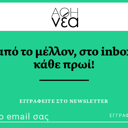
ΓΡΙΕΣ ΠΟΥ ΜΑΖΕΥΟΥΝ
από το μέλλον, στο inbo
κάθε πρωί!
21/03/25
ΕΓΓPΑΦΕΙΤΕ ΣΤΟ NEWSLETTER
Μα τι Εζησαν 
ΚΥΒΕΛΗ ΧΑΤΖΗΖΗΣΗ