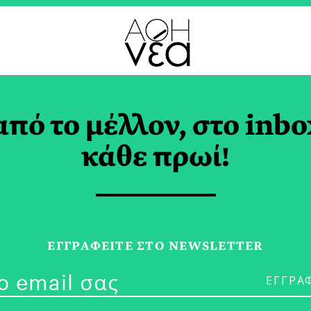
ΥΜΑ ΣΥΛΒΙΑΣ ΙΩΑΝΝΟ
από το μέλλον, στο inbo
κάθε πρωί!
19/03/21
Υπαίθρια Έκθ
ΕΓΓPΑΦΕΙΤΕ ΣΤΟ NEWSLETTER
’21