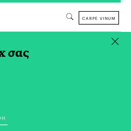
CARPE VINUM
×
Υ TAG
x σας
ΕΙΚΑΣΤΙΚΑ
εση με τους Ήρωες του