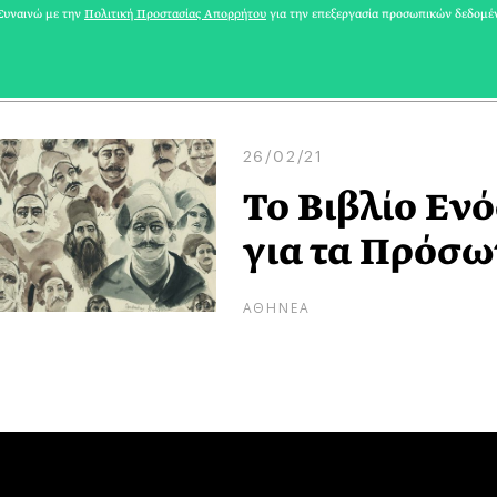
ΑΘΗΝΕΑ
υναινώ με την
Πολιτική Προστασίας Απορρήτου
για την επεξεργασία προσωπικών δεδομέ
26/02/21
Το Βιβλίο Εν
για τα Πρόσωπ
ΑΘΗΝΕΑ