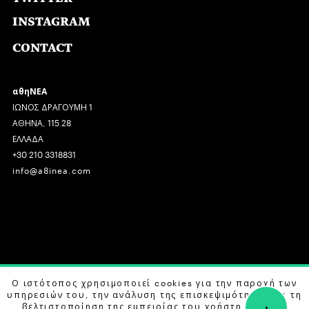
INSTAGRAM
CONTACT
αθηΝΕΑ
ΙΩΝΟΣ ΔΡΑΓΟΥΜΗ 1
ΑΘΗΝΑ, 115 28
ΕΛΛΑΔΑ
+30 210 3318831
info@a8inea.com
COPYRIGHT © 2026 αθηΝΕΑ, ALL RIGHTS RESERVED.
Ο ιστότοπος χρησιμοποιεί cookies για την παροχή των
υπηρεσιών του, την ανάλυση της επισκεψιμότητας και τη
+
DESIGN BY
G DESIGN STUDIO
. DEVELOPED BY
B LABS
.
βελτιστοποίηση της εμπειρίας του χρήστη. Μάθετε