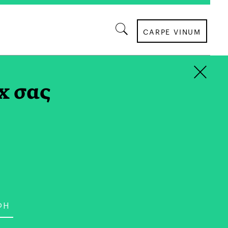
CARPE VINUM
×
Υ TAG
x σας
ΒΙΒΛΙΟ
βλίο Γιορτάζει την
ης Φαντασίας»