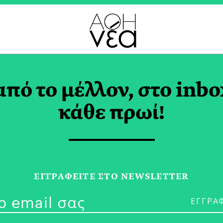
ΡΑ ΠΑΙΔΙΚΟΥ ΒΙΒΛΙΟ
από το μέλλον, στο inbo
κάθε πρωί!
29/03/25
Το Παιδικό Βι
ΕΓΓPΑΦΕΙΤΕ ΣΤΟ NEWSLETTER
«Ελευθερία τ