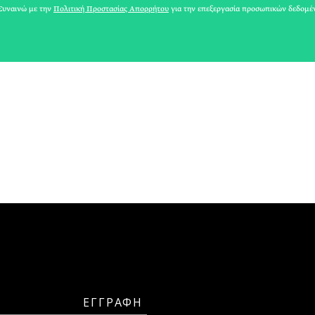
ΔΕΣΠΟΙΝΑ ΡΑΜΜΟΥ
υναινώ με την
Πολιτική Προστασίας Απορρήτου
για την επεξεργασία προσωπικών δεδομέ