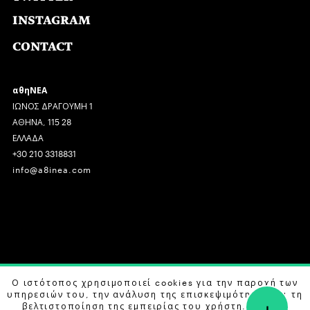
INSTAGRAM
CONTACT
αθηΝΕΑ
ΙΩΝΟΣ ΔΡΑΓΟΥΜΗ 1
ΑΘΗΝΑ, 115 28
ΕΛΛΑΔΑ
+30 210 3318831
info@a8inea.com
COPYRIGHT © 2026 αθηΝΕΑ, ALL RIGHTS RESERVED.
Ο ιστότοπος χρησιμοποιεί cookies για την παροχή των
υπηρεσιών του, την ανάλυση της επισκεψιμότητας και τη
+
DESIGN BY
G DESIGN STUDIO
. DEVELOPED BY
B LABS
.
βελτιστοποίηση της εμπειρίας του χρήστη. Μάθετε