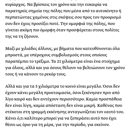
κυρίαρχος. Να βρίσκεις τον χρόνο και την ευκαιρία να
παρατηρείς σημεία της πόλης που μέσα από το αυτοκίνητο ή
περπατώντας χαμένος στις σκέψεις σου προς τον προορισμό
σου δεν έχεις προσέξει ποτέ. Την ομορφιά της πόλης, που
γίνεται ακόμη πιο όμορφη όταν προσφέρεται στους πολίτες
της να τη ζήσουν.
Μαζί με χιλιάδες άλλους, με βήματα που κατευθύνονται όλα
μπροστά, με υπέροχους συμβολισμούς στους οποίους
παραπέμπει το τρέξιμο. Τα 21 χιλιόμετρα είναι ένα στοίχημα
για όλους, αλλά και για όσους θέλουν να βελτιώσουν τον χρόνο
τους ή να κάνουν το ρεκόρ τους.
Αλλά και για τα 5 χιλιόμετρα το κοινό είναι μεγάλο. Όσοι δεν
έχουν κάνει μεγάλη προετοιμασία, όσοι ξεκίνησαν πριν από
λίγο καιρό και δεν αντέχουν περισσότερο. Καμία προσπάθεια
δεν είναι λίγη, καμία απόσταση δεν είναι μικρή. Καθένας που
στέκεται στη γραμμή εκκίνησης ανταγωνίζεται τον εαυτό του.
Κάνει ό,τι καλύτερο μπορεί για να ξεπεράσει αυτό που έχει
θέσει ως όριο για τη μέρα, για την περίοδο, για εκείνον.