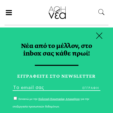
×
ΑΝΑΖΗΤΗΣΗ
Νέα από το μέλλον, στο
inbox σας κάθε πρωί!
INTERVIEW TAG
ΕΓΓPΑΦΕΙΤΕ ΣΤΟ NEWSLETTER
Συναινώ με την
Πολιτική Προστασίας Απορρήτου
για την
επεξεργασία προσωπικών δεδομένων.