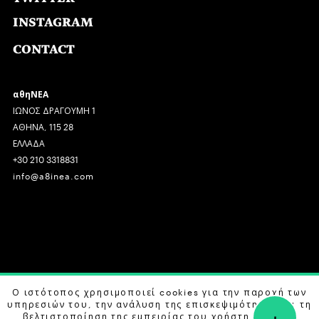
INSTAGRAM
CONTACT
αθηΝΕΑ
ΙΩΝΟΣ ΔΡΑΓΟΥΜΗ 1
ΑΘΗΝΑ, 115 28
ΕΛΛΑΔΑ
+30 210 3318831
info@a8inea.com
COPYRIGHT © 2026 αθηΝΕΑ, ALL RIGHTS RESERVED.
Ο ιστότοπος χρησιμοποιεί cookies για την παροχή των
υπηρεσιών του, την ανάλυση της επισκεψιμότητας και τη
+
DESIGN BY
G DESIGN STUDIO
. DEVELOPED BY
B LABS
.
βελτιστοποίηση της εμπειρίας του χρήστη. Μάθετε