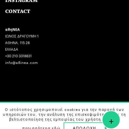
INSTAGRAM
CONTACT
αθηΝΕΑ
ΙΩΝΟΣ ΔΡΑΓΟΥΜΗ 1
ΑΘΗΝΑ, 115 28
ΕΛΛΑΔΑ
+30 210 3318831
info@a8inea.com
COPYRIGHT © 2026 αθηΝΕΑ, ALL RIGHTS RESERVED.
Ο ιστότοπος χρησιμοποιεί cookies για την παροχή των
υπηρεσιών του, την ανάλυση της επισκεψιμότητας και τη
+
DESIGN BY
G DESIGN STUDIO
. DEVELOPED BY
B LABS
.
βελτιστοποίηση της εμπειρίας του χρήστη. Μάθετε
ΑΠΟΔΟΧΗ
περισσότερα
εδώ