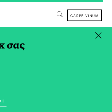
CARPE VINUM
×
AG
x σας
ΠΟΛΙΤΙΣΜΟΣ
ig Dragons»: Ατομική
τέλλας Καπεζάνου