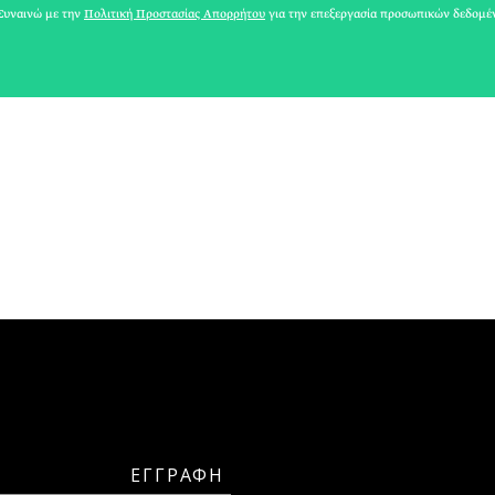
ΑΘΗΝΕΑ
υναινώ με την
Πολιτική Προστασίας Απορρήτου
για την επεξεργασία προσωπικών δεδομέ