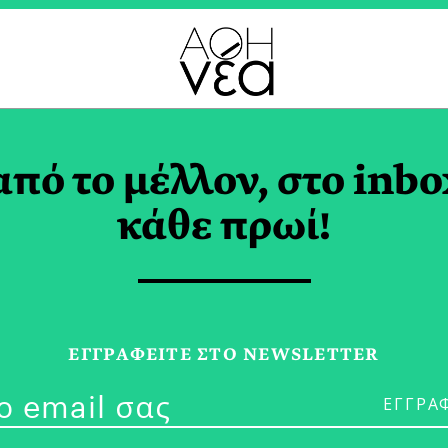
ΕΡΙΝΑ ΑΠΟΣΤΟΛΟΥ T
από το μέλλον, στο inbo
κάθε πρωί!
03/07/25
«Bad Girls, B
ΕΓΓPΑΦΕΙΤΕ ΣΤΟ NEWSLETTER
Έκθεση της Σ