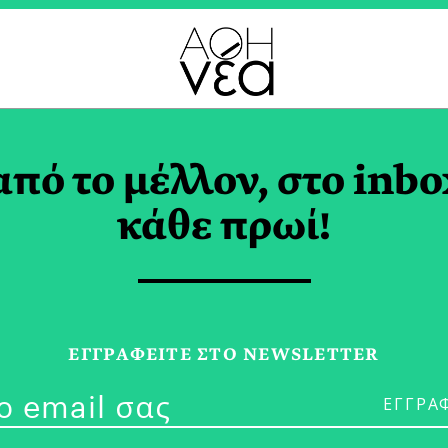
ΕΡΙΝΑ ΚΑΝΔΥΛΙΑΡΗ T
από το μέλλον, στο inbo
κάθε πρωί!
10/02/21
ProSper: Τα 
ΕΓΓPΑΦΕΙΤΕ ΣΤΟ NEWSLETTER
Θησαυρός Το