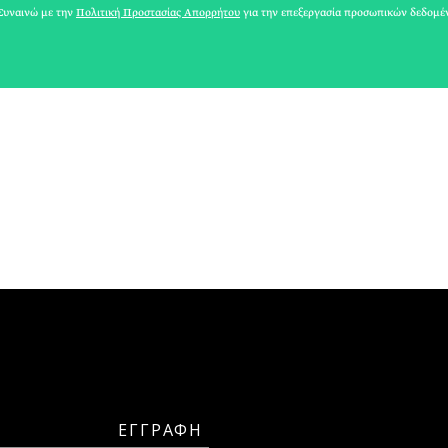
ΑΘΗΝΕΑ
υναινώ με την
Πολιτική Προστασίας Απορρήτου
για την επεξεργασία προσωπικών δεδομέ