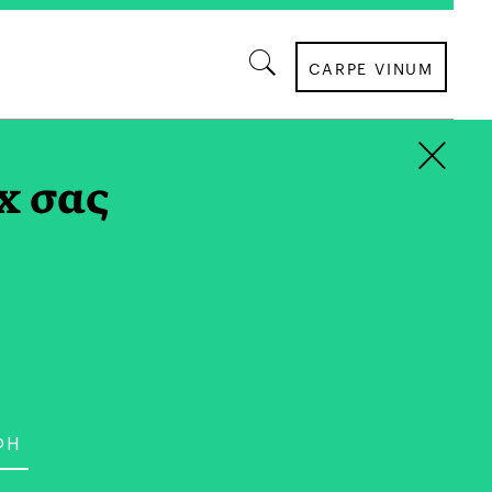
CARPE VINUM
×
AG
x σας
ΟΙΚΟΝΟΜΙΑ
Απορρίμματα Του Ενός,
υ Άλλου