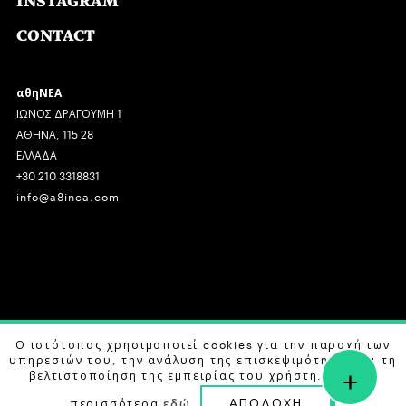
INSTAGRAM
CONTACT
αθηΝΕΑ
ΙΩΝΟΣ ΔΡΑΓΟΥΜΗ 1
ΑΘΗΝΑ, 115 28
ΕΛΛΑΔΑ
+30 210 3318831
info@a8inea.com
COPYRIGHT © 2026 αθηΝΕΑ, ALL RIGHTS RESERVED.
Ο ιστότοπος χρησιμοποιεί cookies για την παροχή των
υπηρεσιών του, την ανάλυση της επισκεψιμότητας και τη
+
DESIGN BY
G DESIGN STUDIO
. DEVELOPED BY
B LABS
.
βελτιστοποίηση της εμπειρίας του χρήστη. Μάθετε
ΑΠΟΔΟΧΗ
περισσότερα
εδώ