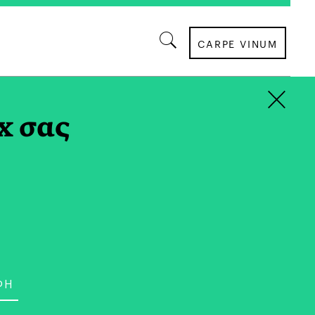
CARPE VINUM
×
x σας
ΟΙΚΟΝΟΜΙΑ
 στην Πράξη: Η
είνει το Κενό για την
ων Νέων