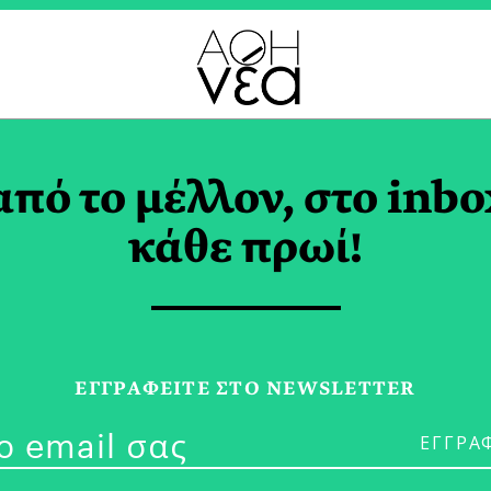
S WALLET TAG
από το μέλλον, στο inbo
κάθε πρωί!
29/04/26
Από τον Νόμο
ΕΓΓPΑΦΕΙΤΕ ΣΤΟ NEWSLETTER
Τεχνολογία Κλ
Προστασία τ