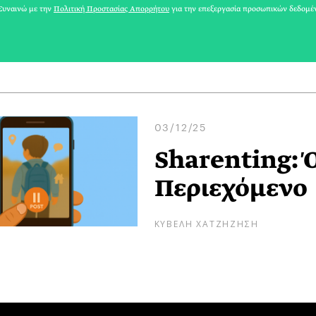
υναινώ με την
Πολιτική Προστασίας Απορρήτου
για την επεξεργασία προσωπικών δεδομέ
ΑΘΗΝΕΑ
03/12/25
Sharenting: Ό
Περιεχόμενο
ΚΥΒΕΛΗ ΧΑΤΖΗΖΗΣΗ