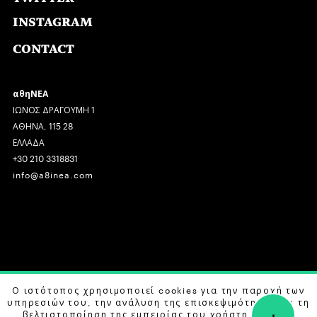
INSTAGRAM
CONTACT
αθηΝΕΑ
ΙΩΝΟΣ ΔΡΑΓΟΥΜΗ 1
ΑΘΗΝΑ, 115 28
ΕΛΛΑΔΑ
+30 210 3318831
info@a8inea.com
COPYRIGHT © 2026 αθηΝΕΑ, ALL RIGHTS RESERVED.
Ο ιστότοπος χρησιμοποιεί cookies για την παροχή των
υπηρεσιών του, την ανάλυση της επισκεψιμότητας και τη
+
DESIGN BY
G DESIGN STUDIO
. DEVELOPED BY
B LABS
.
βελτιστοποίηση της εμπειρίας του χρήστη. Μάθετε