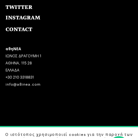
TWITTER
INSTAGRAM
CONTACT
αθηΝΕΑ
ΙΩΝΟΣ ΔΡΑΓΟΥΜΗ 1
ΑΘΗΝΑ, 115 28
ΕΛΛΑΔΑ
+30 210 3318831
info@a8inea.com
COPYRIGHT © 2026 αθηΝΕΑ, ALL RIGHTS RESERVED.
Ο ιστότοπος χρησιμοποιεί cookies για την παροχή των