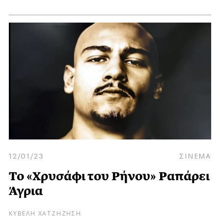
12/01/23
ΣΙΝΕΜΑ
Το «Χρυσάφι του Ρήνου» Ραπάρει
Άγρια
ΚΥΒΕΛΗ ΧΑΤΖΗΖΗΣΗ