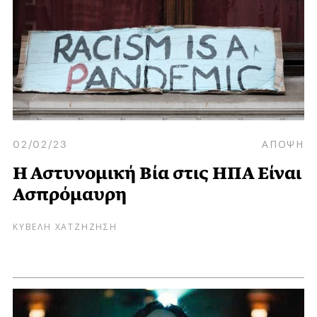
02/02/23
ΑΠΟΨΗ
Η Αστυνομική Βία στις ΗΠΑ Είναι
Ασπρόμαυρη
ΚΥΒΕΛΗ ΧΑΤΖΗΖΗΣΗ