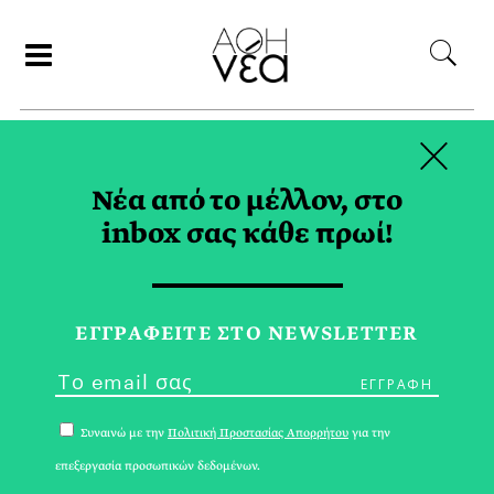
×
ΑΝΑΖΗΤΗΣΗ
Νέα από το μέλλον, στο
inbox σας κάθε πρωί!
ΛΕΓΚΑ TAG
ΕΓΓPΑΦΕΙΤΕ ΣΤΟ NEWSLETTER
Συναινώ με την
Πολιτική Προστασίας Απορρήτου
για την
επεξεργασία προσωπικών δεδομένων.