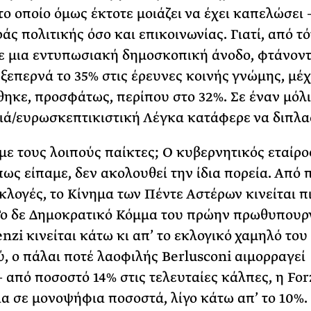
το οποίο όμως έκτοτε μοιάζει να έχει καπελώσει 
άς πολιτικής όσο και επικοινωνίας. Γιατί, από τό
 μια εντυπωσιακή δημοσκοπική άνοδο, φτάνοντ
 ξεπερνά το 35% στις έρευνες κοινής γνώμης, μέχ
ηκε, προσφάτως, περίπου στο 32%. Σε έναν μόλι
ιά/ευρωσκεπτικιστική Λέγκα κατάφερε να διπλα
ι με τους λοιπούς παίκτες; Ο κυβερνητικός εταίρο
όπως είπαμε, δεν ακολουθεί την ίδια πορεία. Από
εκλογές, το Κίνημα των Πέντε Αστέρων κινείται π
Το δε Δημοκρατικό Κόμμα του πρώην πρωθυπουρ
nzi κινείται κάτω κι απ’ το εκλογικό χαμηλό του
ύ, ο πάλαι ποτέ λαοφιλής Berlusconi αιμορραγεί
– από ποσοστό 14% στις τελευταίες κάλπες, η Forz
πια σε μονοψήφια ποσοστά, λίγο κάτω απ’ το 10%.