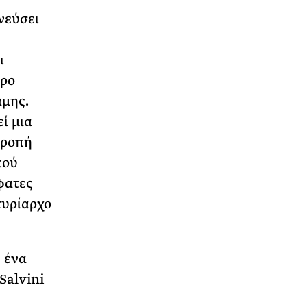
νεύσει
ι
ερο
αμης.
ί μια
τροπή
κού
φατες
κυρίαρχο
 ένα
Salvini