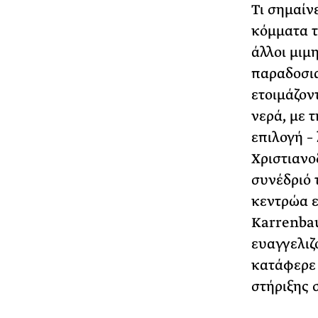
Τι σημαίνε
κόμματα τ
άλλοι μιμ
παραδοσια
ετοιμάζον
νερά, με 
επιλογή –
Χριστιαν
συνέδριό 
κεντρώα ε
Karrenbau
ευαγγελιζ
κατάφερε 
στήριξης 