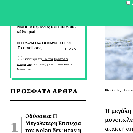
Σ
Νέα από το μέλλον, στο inbox σας
κάθε πρωί
ΕΓΓΡΑΦΕΙΤΕ ΣΤΟ NEWSLETTER
Συναινώ με την
Πολιτική Προστασίας
Απορρήτου
για την επεξεργασία προσωπικών
δεδομένων.
ΠΡΟΣΦΑΤΑ ΑΡΘΡΑ
Photo by Samu
Η μεγάλη 
Οδύσσεια: Η
μονοπωλεί
Μεγαλύτερη Επιτυχία
άτακτη απ
του Nolan δεν Ήταν η