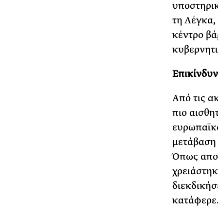
υποστηρικ
τη Λέγκα,
κέντρο βά
κυβερνητι
Επικίνδυν
Από τις α
πιο αισθη
ευρωπαϊκώ
μετάβαση 
Όπως αποπ
χρειάστηκ
διεκδικήσ
κατάφερε