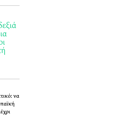
δεξιά
ια
οι
κή
τικό: να
ωπαϊκή
έχρι