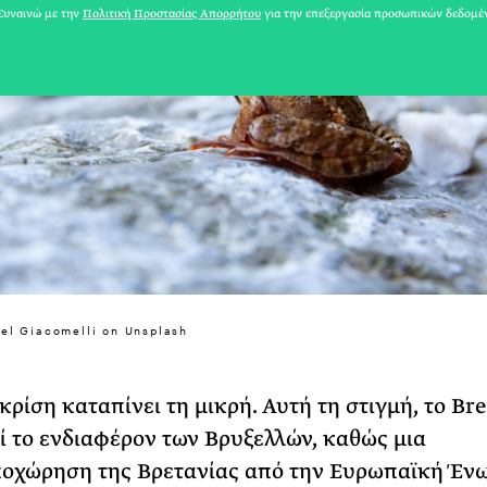
υναινώ με την
Πολιτική Προστασίας Απορρήτου
για την επεξεργασία προσωπικών δεδομέ
31 ΙΟΥΛΙΟΥ 2026
el Giacomelli on Unsplash
Το Καλοκαίρι πο
Φωτογραφίζεται
κρίση καταπίνει τη μικρή. Αυτή τη στιγμή, το Bre
Ακόμη Αρχίσει
 το ενδιαφέρον των Βρυξελλών, καθώς μια
ΡΙΑ ΣΠΥΡΟΥ
οχώρηση της Βρετανίας από την Ευρωπαϊκή Έν