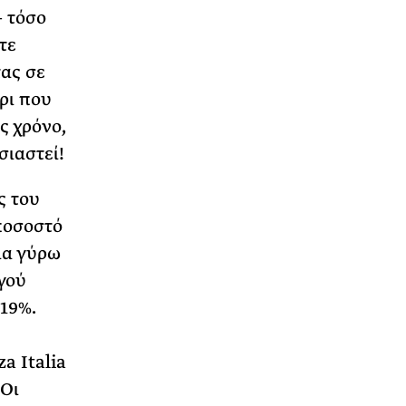
– τόσο
τε
ας σε
ρι που
ς χρόνο,
σιαστεί!
ς του
 ποσοστό
ια γύρω
γού
 19%.
a Italia
 Οι