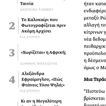
ήταν κατα
Ταινία
ΔΕΣΠΟΙΝΑ ΡΑΜΜΟΥ
ενδιαφέρο
μεταξύ Ρώ
Το Καλοκαίρι που
αλλαγή το
Φωτογραφίζεται πριν
Ακόμη Αρχίσει
κίτρινων 
ΡΙΑ ΣΠΥΡΟΥ
νέα δεδομ
πειθαρχικ
«Χωρίζεται» η Αφρική;
προϋπολογ
η δέσμευσ
ΙΩΑΝΝΗΣ ΜΠΑΖΙΩΤΗΣ
όμως ο Ma
Αλεξάνδρα
Μια Τερά
Εφραίμογλου, «Πώς
Φτάνεις Τόσο Ψηλά;»
“Πιστεύω 
ΡΙΑ ΣΠΥΡΟΥ
βρίσκεται
Κι αν η Μεγαλύτερη
δυνατό γι