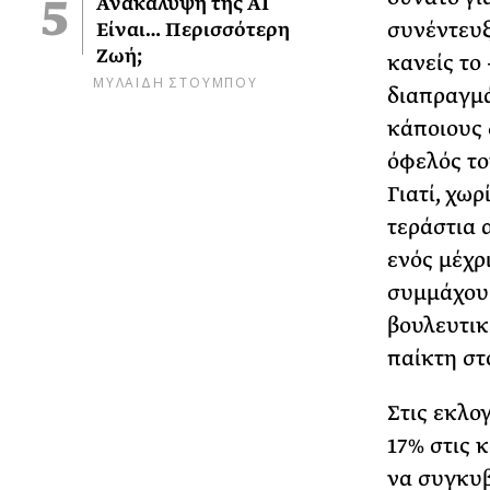
Ανακάλυψη της AI
συνέντευξ
Είναι… Περισσότερη
Ζωή;
κανείς το
ΜΥΛΑΙΔΗ ΣΤΟΥΜΠΟΥ
διαπραγμά
κάποιους 
όφελός το
Γιατί, χω
τεράστια 
ενός μέχρ
συμμάχου 
βουλευτικ
παίκτη στ
Στις εκλο
17% στις 
να συγκυβ