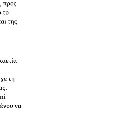
, προς
 το
αι της
καετία
χε τη
ας.
ni
μένου να