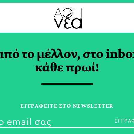
από το μέλλον, στο inbo
 Βράζεις Έναν Βάτρ
κάθε πρωί!
 ΣΚΥΛΑΚΑΚΗ
ΕΓΓPΑΦΕΙΤΕ ΣΤΟ NEWSLETTER