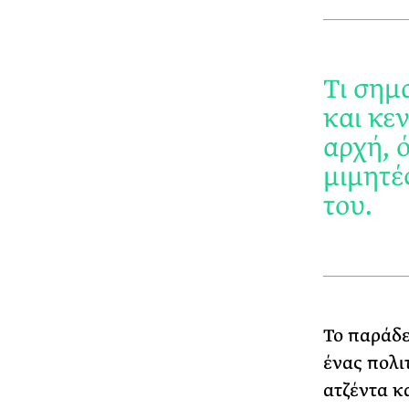
Τι σημα
και κε
αρχή, 
μιμητέ
του.
Το παράδε
ένας πολι
ατζέντα κ