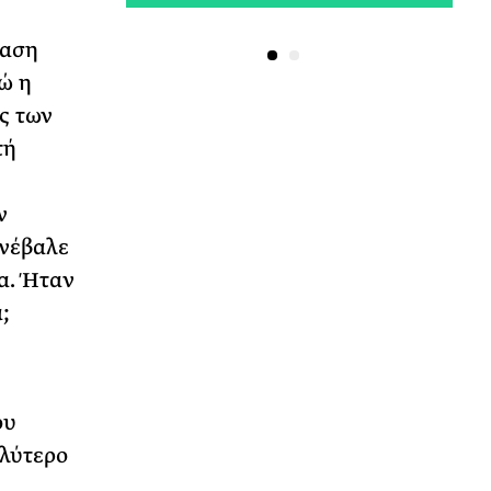
ταση
ώ η
ς των
τή
ν
νέβαλε
α. Ήταν
;
ου
αλύτερο