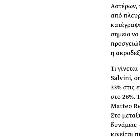
Αστέρων, 
από πλευρ
κατέγραψε
σημείο να
προσγειώθ
η ακροδεξ
Τι γίνετα
Salvini, 
33% στις 
στο 26%. 
Matteo Re
Στο μεταξ
δυνάμεις 
κινείται 