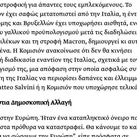
στροφική για άπαντες τους εμπλεκόμενους. Το
ν έχει σαφώς μετατοπιστεί από την Ιταλία, η έν
μης και Βρυξελλών έχει υποχωρήσει αισθητά, εν
υ γαλλικού προϋπολογισμού μετά τις διαδηλώσει
γιλέκων και τη στροφή Macron, δημιουργεί κι αυ
ένα. Η Κομισιόν ανακοίνωσε ότι δεν θα κινήσει
ή διαδικασία εναντίον της Ιταλίας, σχετικά με το
ισμό της, μια απόφαση στην οποία ασφαλώς συ
η της Ιταλίας να περιορίσει δαπάνες και έλλειμμ
tteo Salvini ή η Κομισιόν που υποχώρησε τελικά
στια Δημοσκοπική Αλλαγή
στην Ευρώπη. Ήταν ένα καταπληκτικό όνειρο π
 στα πρόθυρα να καταστραφεί. Θα κάνουμε το κ
α να σώσουμε την Ευρώπη”, είπε πρόσφατα σε