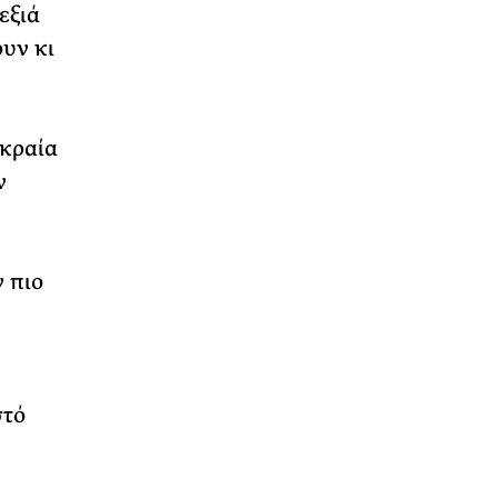
εξιά
υν κι
ακραία
ν
ν πιο
στό