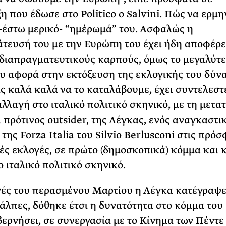
η που έδωσε στο Politico ο Salvini. Πώς να ερμη
 -έστω μερικό- “ημέρωμά” του. Ασφαλώς η
τευσή του με την Ευρώπη του έχει ήδη αποφέρε
διαπραγματευτικούς καρπούς, όμως το μεγαλύτ
υ αφορά στην εκτόξευση της εκλογικής του δύν
ρίς καλά καλά να το καταλάβουμε, έχει συντελεστε
αλλαγή στο ιταλικό πολιτικό σκηνικό, με τη μετα
ι πρότινος outsider, της Λέγκας, ενός αναγκαστι
της Forza Italia του Silvio Berlusconi στις πρόσ
ές εκλογές, σε πρώτο (δημοσκοπικά) κόμμα και 
ο ιταλικό πολιτικό σκηνικό.
γές του περασμένου Μαρτίου η Λέγκα κατέγραψε
κάλπες, δόθηκε έτσι η δυνατότητα στο κόμμα του 
ερνήσει, σε συνεργασία με το Κίνημα των Πέντε