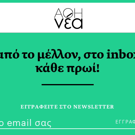
ΤΚΙ+ ΚΟΙΝΟΤΗΤΑ TAG
από το μέλλον, στο inbo
κάθε πρωί!
05/02/26
Heated Rival
ΕΓΓPΑΦΕΙΤΕ ΣΤΟ NEWSLETTER
Αγάπησαν και