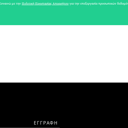
ΚΥΒΕΛΗ ΧΑΤΖΗΖΗΣΗ
υναινώ με την
Πολιτική Προστασίας Απορρήτου
για την επεξεργασία προσωπικών δεδομέ