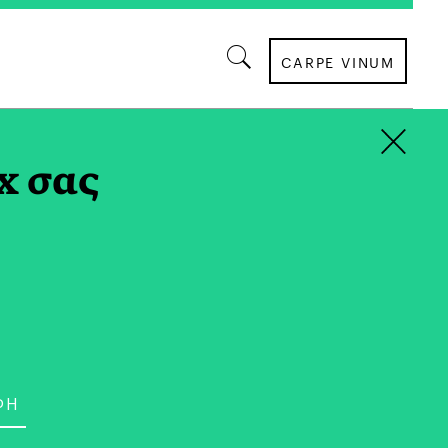
CARPE VINUM
×
x σας
ΣΙΝΕΜΑ
ry: Η Queer Σειρά που
 οι Άνδρες