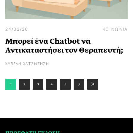
24/02/26
ΚΟΙΝΩΝΙΑ
Μπορεί ένα Chatbot να
Αντικαταστήσει τον Θεραπευτή;
ΚΥΒΕΛΗ ΧΑΤΖΗΖΗΣΗ
1
2
3
4
5