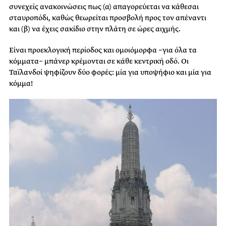
συνεχείς ανακοινώσεις πως (α) απαγορεύεται να κάθεσαι
σταυροπόδι, καθώς θεωρείται προσβολή προς τον απέναντι
και (β) να έχεις σακίδιο στην πλάτη σε ώρες αιχμής.
Είναι προεκλογική περίοδος και ομοιόμορφα −για όλα τα
κόμματα− μπάνερ κρέμονται σε κάθε κεντρική οδό. Οι
Ταϊλανδοί ψηφίζουν δύο φορές: μία για υποψήφιο και μία για
κόμμα!