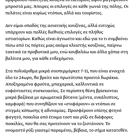
μπροστά μας. Άπειρες οι επιλογές σε κάθε γωνιά της πόλης. Οι
πελάτες είναι κυρίως ντόπιοι, αλλά και τουρίστες.
Δεν είμαι οπαδός της ασιατικής κουζίνας, αλλά ευτυχώς
υπάρχουν και πολλές διεθνείς επιλογές σε πλήθος
εστιατορίων. Καθώς είναι άγνωστο και εδώ για το τι συμβαίνει
πίσω από τις πόρτες μιας ακόμα κλειστής κουζίνας, παίρνω
τακτικά τα προβιοτικά μου, ενώ κουβαλάω και άλλα χάπια στη
βαλίτσα μου, για κάθε ενδεχόμενο.
Στα πολυάριθμα μικρά σουπερμάρκετ 7-11, που είναι ανοιχτά
όλο το 24ωρο, θα βρείτε και πρωτότυπα προσιτά δωράκια.
Αποξηραμένα φρούτα, μπαχαρικά, καλλυντικά σε
ευφάνταστες συσκευασίες. Σε περίοπτη θέση βρίσκονται
μικρά βαζάκια με αρωματικά βότανα (μέντα, ευκάλυπτος,
καμφορά) που συνηθίζουν να «σνιφάρουν» οι ντόπιοι σε
στιγμές κόπωσης ή αδυναμίας. Προσφέρουν επίσης φτηνό
φαγητό, ποικιλία από έτοιμα τοστ και ρύζι σε διάφορες
ποικιλίες, που θα σας προτείνουν να το ζεστάνουν. Το
ονομαστό ρύζι γιασεμί παραμένει, βέβαια, το σήμα κατατεθέν.