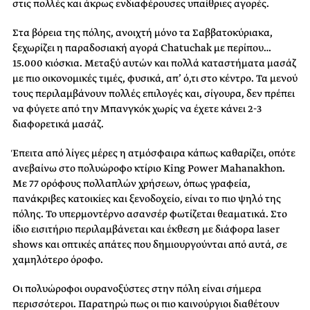
στις πολλές και άκρως ενδιαφέρουσες υπαίθριες αγορές.
Στα βόρεια της πόλης, ανοιχτή μόνο τα Σαββατοκύριακα,
ξεχωρίζει η παραδοσιακή αγορά Chatuchak με περίπου…
15.000 κιόσκια. Μεταξύ αυτών και πολλά καταστήματα μασάζ
με πιο οικονομικές τιμές, φυσικά, απ’ ό,τι στo κέντρο. Τα μενού
τους περιλαμβάνουν πολλές επιλογές και, σίγουρα, δεν πρέπει
να φύγετε από την Μπανγκόκ χωρίς να έχετε κάνει 2-3
διαφορετικά μασάζ.
Έπειτα από λίγες μέρες η ατμόσφαιρα κάπως καθαρίζει, οπότε
ανεβαίνω στο πολυώροφο κτίριο King Power Mahanakhon.
Με 77 ορόφους πολλαπλών χρήσεων, όπως γραφεία,
πανάκριβες κατοικίες και ξενοδοχείο, είναι το πιο ψηλό της
πόλης. Το υπερμοντέρνο ασανσέρ φωτίζεται θεαματικά. Στο
ίδιο εισιτήριο περιλαμβάνεται και έκθεση με διάφορα laser
shows και οπτικές απάτες που δημιουργούνται από αυτά, σε
χαμηλότερο όροφο.
Οι πολυώροφοι ουρανοξύστες στην πόλη είναι σήμερα
περισσότεροι. Παρατηρώ πως οι πιο καινούργιοι διαθέτουν