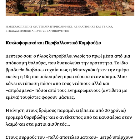
Η ΜΕΓΑΛΟΠΡΕΠΗΣ AYUTTHAYA ΠΥΡΠΟΛΗΘΗΚΕ, ΛΕΗΛΑΤΗΘΗΚΕ ΚΑΙ, ΤΕΛΙΚΑ,
ΕΓΚΑΤΑΛΕΙΦΘΗΚΕ ΑΠΟ ΤΟΥΣ ΚΑΤΟΙΚΟΥΣ ΤΗΣ
Κυκλοφοριακό και Περιβαλλοντικό Κομφούζιο
Δεύτερο σοκ: ο ήλιος ξεπροβάλει νωρίς το πρωί μέσα από μια
απόκοσμη θολούρα, που δυσκολεύει την ορατότητα. Το ίδιο
βράδυ θα διαβάσω τυχαία πως η Μπανγκόκ ήταν την ημέρα
εκείνη η 16η πιο μολυσμένη πρωτεύουσα στον κόσμο. Μου
κάνει εντύπωση πόσοι από τους ντόπιους αλλά και
−απρόσμενα− πόσοι από τους ενημερωμένους (αντίθετα με
εμένα) τουρίστες φορούν μάσκες.
Η κίνηση στους δρόμους παραμένει (έπειτα από 20 χρόνια)
τρομερά θορυβώδης και ο αντίκτυπος από τα καυσαέρια στον
λαιμό και στα μάτια αισθητός…
Στους συρμούς του −πολύ αποτελεσματικού− μετρό υπάρχουν