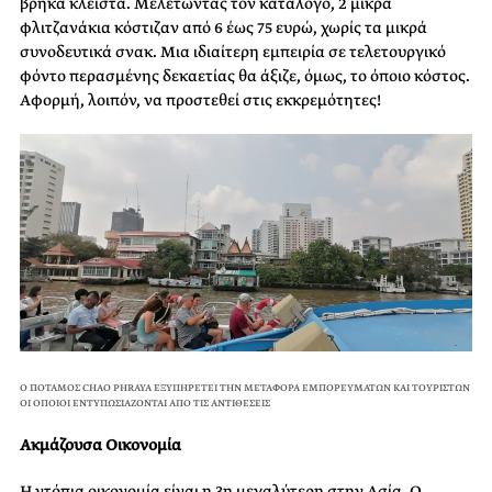
βρήκα κλειστά. Μελετώντας τον κατάλογο, 2 μικρά
φλιτζανάκια κόστιζαν από 6 έως 75 ευρώ, χωρίς τα μικρά
συνοδευτικά σνακ. Μια ιδιαίτερη εμπειρία σε τελετουργικό
φόντο περασμένης δεκαετίας θα άξιζε, όμως, το όποιο κόστος.
Αφορμή, λοιπόν, να προστεθεί στις εκκρεμότητες!
Ο ΠΟΤΑΜΟΣ CHAO PHRAYA ΕΞΥΠΗΡΕΤΕΙ ΤΗΝ ΜΕΤΑΦΟΡΑ ΕΜΠΟΡΕΥΜΑΤΩΝ ΚΑΙ ΤΟΥΡΙΣΤΩΝ
ΟΙ ΟΠΟΙΟΙ ΕΝΤΥΠΩΣΙΑΖΟΝΤΑΙ ΑΠΟ ΤΙΣ ΑΝΤΙΘΕΣΕΙΣ
Ακμάζουσα Οικονομία
Η ντόπια οικονομία είναι η 3η μεγαλύτερη στην Ασία. Ο