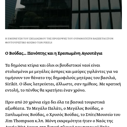
Η ΕΜΠΝΕΥΣΗ ΤΟΥ ΣΧΕΔΙΑΣΜΟΥ ΤΗΣ ΠΡΟΣΟΨΗΣ ΤΟΥ ΟΥΡΑΝΟΞΥΣΤΗ ΒΑΣΙΖΕΤΑΙ ΣΤΟΝ
ΦΟΥΤΟΥΡΙΣΤΙΚΟ ΚΟΣΜΟ ΤΩΝ PIXELS
Ο Βούδας… Πανόπτης και η Ερειπωμένη Αγιουτάγια
Τα δημόσια κτίρια και όλοι οι βουδιστικοί ναοί είναι
στολισμένοι με μεγάλες άσπρες και μαύρες γιρλάντες για να
τιμήσουν τον θάνατο της δημοφιλούς μητέρας του βασιλιά,
Sirikit. Ο ίδιος λατρεύεται, άλλωστε, σαν ημίθεος. Με κρατική
εντολή, το πένθος θα κρατήσει έναν χρόνο.
Πριν από 20 χρόνια είχα δει όλα τα βασικά τουριστικά
αξιοθέατα. Το Μεγάλο Παλάτι, ο Μεγάλος Βούδας, ο
Ξαπλωμένος Βούδας, ο Χρυσός Βούδας, το Σπίτι/Μουσείο του
Jim Thompson κ.λπ. Μόνη εκκρεμότητα ήταν ο Ναός της
Αυγής Wat Aroun στη δυτική πλευρά του ποταμού Τσάο