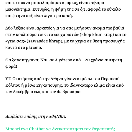
και τα πυκνά μποτιλιαρίσματα, όμως, είναι σοβαρό
μειονέκτημα. Ευτυχώς, η φήμη της σε ό,τι αφορά το εύκολο
και φτηνό σεξ είναι λιγότερο κακή.
Δύο λέξεις είναι αρκετές για να σας μυήσουν ακόμα πιο βαθιά
στην κουλτούρα τους: το «ευχαριστώ» (khop khun krap) και το
«γεια σας» (sawasdee khrap), με τα χέρια σε θέση προσευχής
κοντά στο μέτωπο.
Θα ξαναπήγαινα; Ναι, σε λιγότερο από… 20 χρόνια αυτήν τη
φορά!
ΥΓ. Οι πτήσεις από την Αθήνα γίνονται μέσω του Περσικού
Κόλπου ή μέσω Σιγκαπούρης. Το ιδανικότερο κλίμα είναι από
τον Δεκέμβριο έως και τον Φεβρουάριο.
Διαβάστε επίσης στην αθηΝΕΑ:
Μπορεί ένα Chatbot να Αντικαταστήσει τον Θεραπευτή;