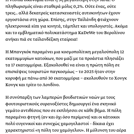
πληθωρισμός είναι σταθερά μόλις 0,2%. Ούτε ένας, ούτε
τρεις.. αλλά δεκατρείς κατασκευαστές αυτοκινήτων έχουν
εργοστάσια στη χώρα. Επίσης, στην Ταϊλάνδη φτιάχνουν
ηλεκτρονικά sim για κινητά, τάμπλετ και υπολογιστές. Ακόμα
και το εμβληματικό πολυκατάστημα KaDeWe του Βερολίνου
ανήκει πιά σε ταϊλανδέζικη εταίρεια!
H Μπανγκόκ παραμένει μια κοσμοπολίτικη μεγαλούπολη 12
εκατομμυρίων κατοίκων, που μαζί με τα προάστια πλησιάζει
τα 17 εκατομμύρια. Εξακολουθεί να είναι η πρώτη πόλη σε
επισκέψεις τουριστών παγκοσμίως − το 2025 ήταν στην
κορυφή με πάνω από 30 εκατομμύρια − ακολουθούν το Χονγκ
Κονγκ και τρίτο το Λονδίνο.
Η συνύπαρξη των λαμπερών βουδιστικών ναών με τους
φουτουριστικούς ουρανοξύστες δημιουργεί ένα σκηνικό
γεμάτο αντιθέσεις που σε εκπλήσσει σε κάθε βήμα. Η πόλη
παραμένει φτηνή (αν και όχι όσο περίμενα) και οι κάτοικοι
πολύ ευγενικοί και συνεχώς χαμογελαστοί – δίκαια έχει
χαρακτηριστεί «η πόλη του χαμόγελου». Η μόλυνση του αέρα