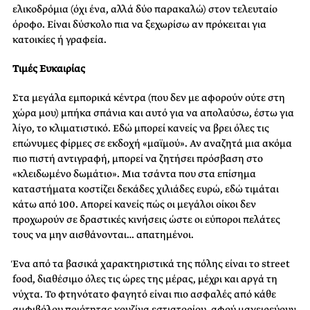
ελικοδρόμια (όχι ένα, αλλά δύο παρακαλώ) στον τελευταίο
όροφο. Είναι δύσκολο πια να ξεχωρίσω αν πρόκειται για
κατοικίες ή γραφεία.
Τιμές Ευκαιρίας
Στα μεγάλα εμπορικά κέντρα (που δεν με αφορούν ούτε στη
χώρα μου) μπήκα σπάνια και αυτό για να απολαύσω, έστω για
λίγο, το κλιματιστικό. Εδώ μπορεί κανείς να βρει όλες τις
επώνυμες φίρμες σε εκδοχή «μαϊμού». Αν αναζητά μια ακόμα
πιο πιστή αντιγραφή, μπορεί να ζητήσει πρόσβαση στο
«κλειδωμένο δωμάτιο». Μια τσάντα που στα επίσημα
καταστήματα κοστίζει δεκάδες χιλιάδες ευρώ, εδώ τιμάται
κάτω από 100. Απορεί κανείς πώς οι μεγάλοι οίκοι δεν
προχωρούν σε δραστικές κινήσεις ώστε οι εύποροι πελάτες
τους να μην αισθάνονται… απατημένοι.
Ένα από τα βασικά χαρακτηριστικά της πόλης είναι το street
food, διαθέσιμο όλες τις ώρες της μέρας, μέχρι και αργά τη
νύχτα. Το φτηνότατο φαγητό είναι πιο ασφαλές από κάθε
αμφιβόλου ποιότητας κουζίνα εστιατορίου, αφού μαγειρεύουν