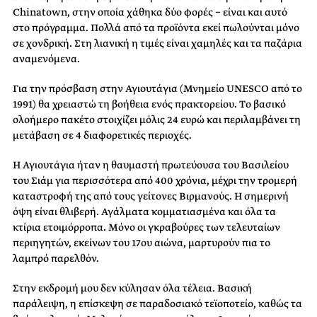
Chinatown, στην οποία χάθηκα δύο φορές − είναι και αυτό
στο πρόγραμμα. Πολλά από τα προϊόντα εκεί πωλούνται μόνο
σε χονδρική. Στη λιανική η τιμές είναι χαμηλές και τα παζάρια
αναμενόμενα.
Για την πρόσβαση στην Αγιουτάγια (Μνημείο UNESCO από το
1991) θα χρειαστώ τη βοήθεια ενός πρακτορείου. Tο βασικό
ολοήμερο πακέτο στοιχίζει μόλις 24 ευρώ και περιλαμβάνει τη
μετάβαση σε 4 διαφορετικές περιοχές.
Η Αγιουτάγια ήταν η θαυμαστή πρωτεύουσα του Βασιλείου
του Σιάμ για περισσότερα από 400 χρόνια, μέχρι την τρομερή
καταστροφή της από τους γείτονες Βιρμανούς. Η σημερινή
όψη είναι θλιβερή. Αγάλματα κομματιασμένα και όλα τα
κτίρια ετοιμόρροπα. Μόνο οι γκραβούρες των τελευταίων
περιηγητών, εκείνων του 17ου αιώνα, μαρτυρούν πια το
λαμπρό παρελθόν.
Στην εκδρομή μου δεν κύλησαν όλα τέλεια. Βασική
παράλειψη, η επίσκεψη σε παραδοσιακό τεϊοποτείο, καθώς τα