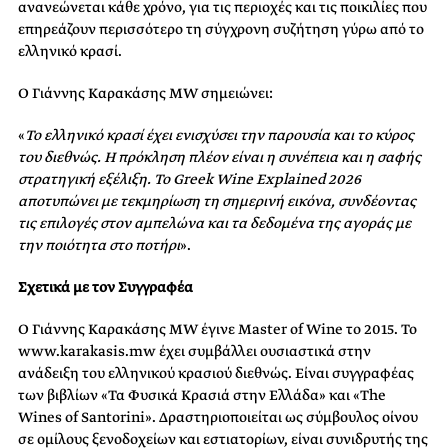
ανανεώνεται κάθε χρόνο, για τις περιοχές και τις ποικιλίες που
επηρεάζουν περισσότερο τη σύγχρονη συζήτηση γύρω από το
ελληνικό κρασί.
Ο Γιάννης Καρακάσης MW σημειώνει:
«
Το ελληνικό κρασί έχει ενισχύσει την παρουσία και το κύρος
του διεθνώς. Η πρόκληση πλέον είναι η συνέπεια και η σαφής
στρατηγική εξέλιξη. Το Greek Wine Explained 2026
αποτυπώνει με τεκμηρίωση τη σημερινή εικόνα, συνδέοντας
τις επιλογές στον αμπελώνα και τα δεδομένα της αγοράς με
την ποιότητα στο ποτήρι
».
Σχετικά με τον Συγγραφέα
Ο Γιάννης Καρακάσης MW έγινε Master of Wine το 2015. Το
www.karakasis.mw έχει συμβάλλει ουσιαστικά στην
ανάδειξη του ελληνικού κρασιού διεθνώς. Είναι συγγραφέας
των βιβλίων «Τα Φυσικά Κρασιά στην Ελλάδα» και «The
Wines of Santorini». Δραστηριοποιείται ως σύμβουλος οίνου
σε ομίλους ξενοδοχείων και εστιατορίων, είναι συνιδρυτής της