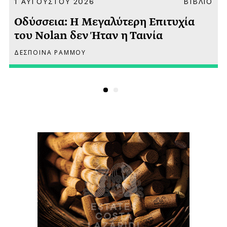
Α
1 ΑΥΓΟΥΣΤΟΥ 2026
ΒΙΒΛΙΟ
Οδύσσεια: Η Μεγαλύτερη Επιτυχία
του Nolan δεν Ήταν η Ταινία
ΔΕΣΠΟΙΝΑ ΡΑΜΜΟΥ