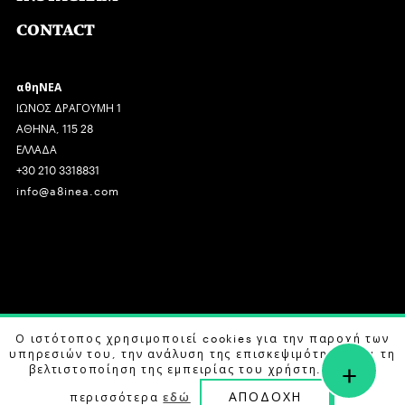
CONTACT
αθηΝΕΑ
ΙΩΝΟΣ ΔΡΑΓΟΥΜΗ 1
ΑΘΗΝΑ, 115 28
ΕΛΛΑΔΑ
+30 210 3318831
info@a8inea.com
COPYRIGHT © 2026 αθηΝΕΑ, ALL RIGHTS RESERVED.
Ο ιστότοπος χρησιμοποιεί cookies για την παροχή των
υπηρεσιών του, την ανάλυση της επισκεψιμότητας και τη
+
DESIGN BY
G DESIGN STUDIO
. DEVELOPED BY
B LABS
.
βελτιστοποίηση της εμπειρίας του χρήστη. Μάθετε
ΑΠΟΔΟΧΗ
περισσότερα
εδώ