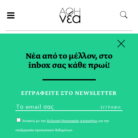
×
ΑΝΑΖΗΤΗΣΗ
Νέα από το μέλλον, στο
inbox σας κάθε πρωί!
ΜΕΤΕΩΡΑ TAG
ΕΓΓPΑΦΕΙΤΕ ΣΤΟ NEWSLETTER
Συναινώ με την
Πολιτική Προστασίας Απορρήτου
για την
επεξεργασία προσωπικών δεδομένων.