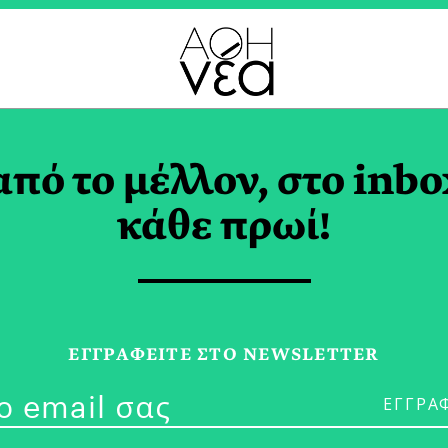
ΗΣ ΠΛΕΣΣΑΣ TAG
από το μέλλον, στο inbo
κάθε πρωί!
21/09/24
3ο Φεστιβάλ 
ΕΓΓPΑΦΕΙΤΕ ΣΤΟ NEWSLETTER
Ταξίδι στα Κ