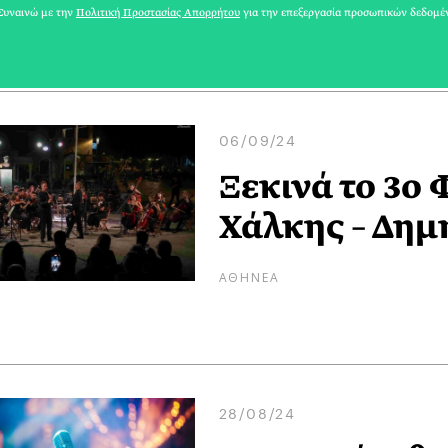
ΜΑΡΙΑ ΣΠΑΝΟΥΔΑΚΗ
υναινώ με την
Πολιτική Προστασίας Απορρήτου
για την επεξεργασία προσωπικών δεδομέ
06/09/24
Ξεκινά το 3ο
Χάλκης – Δημ
ΑΘΗΝΕΑ
28/08/24