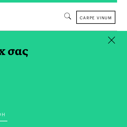
CARPE VINUM
×
x σας
ΜΟΥΣΙΚΗ
Μουσικής Χάλκης |
ύματα και στους Ήχους