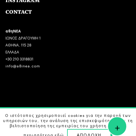
INSTAGRAM
CONTACT
αθηΝΕΑ
ΙΩΝΟΣ ΔΡΑΓΟΥΜΗ 1
ΑΘΗΝΑ, 115 28
ΕΛΛΑΔΑ
+30 210 3318831
info@a8inea.com
COPYRIGHT © 2026 αθηΝΕΑ, ALL RIGHTS RESERVED.
Ο ιστότοπος χρησιμοποιεί cookies για την παροχή των
υπηρεσιών του, την ανάλυση της επισκεψιμότητας και τη
+
DESIGN BY
G DESIGN STUDIO
. DEVELOPED BY
B LABS
.
βελτιστοποίηση της εμπειρίας του χρήστη. Μάθετε
ΑΠΟΔΟΧΗ
περισσότερα
εδώ