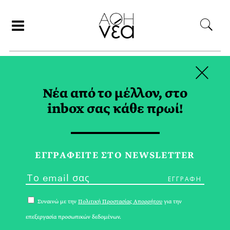
×
ΑΝΑΖΗΤΗΣΗ
Νέα από το μέλλον, στο
inbox σας κάθε πρωί!
MUSE TAG
ΕΓΓPΑΦΕΙΤΕ ΣΤΟ NEWSLETTER
Συναινώ με την
Πολιτική Προστασίας Απορρήτου
για την
επεξεργασία προσωπικών δεδομένων.