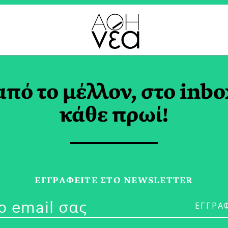
 ΕΠΑΓΓΕΛΜΑΤΑ TAG
από το μέλλον, στο inbo
κάθε πρωί!
03/06/26
Η Εκτόπιση τ
ΕΓΓPΑΦΕΙΤΕ ΣΤΟ NEWSLETTER
Άλογα στην A