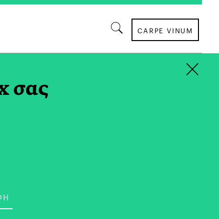
CARPE VINUM
×
x σας
ΚΟΙΝΩΝΙΑ
ης Εργασίας: Από τα
GI