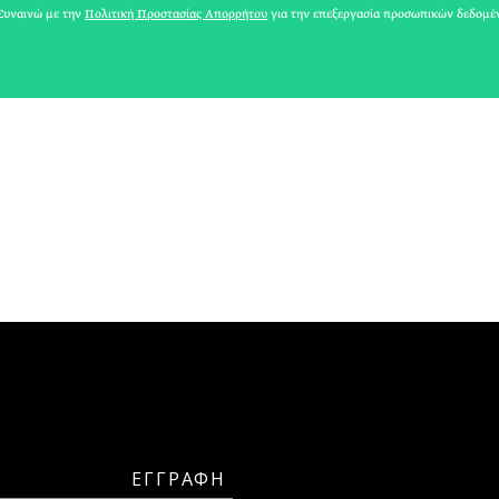
ΘΕΟΔΩΡΟΣ ΣΚΥΛΑΚΑΚΗΣ
υναινώ με την
Πολιτική Προστασίας Απορρήτου
για την επεξεργασία προσωπικών δεδομέ