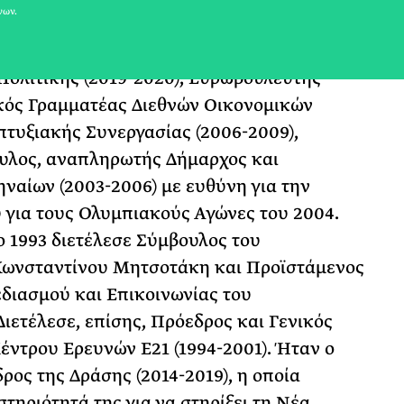
νων.
ης υλοποίησης του Εθνικού Σχεδίου
νθεκτικότητας «Ελλάδα 2.0». Υφυπουργός
Πολιτικής (2019-2020), Ευρωβουλευτής
ικός Γραμματέας Διεθνών Οικονομικών
πτυξιακής Συνεργασίας (2006-2009),
υλος, αναπληρωτής Δήμαρχος και
ναίων (2003-2006) με ευθύνη για την
 για τους Ολυμπιακούς Αγώνες του 2004.
ο 1993 διετέλεσε Σύμβουλος του
ωνσταντίνου Μητσοτάκη και Προϊστάμενος
διασμού και Επικοινωνίας του
ετέλεσε, επίσης, Πρόεδρος και Γενικός
έντρου Ερευνών Ε21 (1994-2001). Ήταν ο
ρος της Δράσης (2014-2019), η οποία
στηριότητά της για να στηρίξει τη Νέα