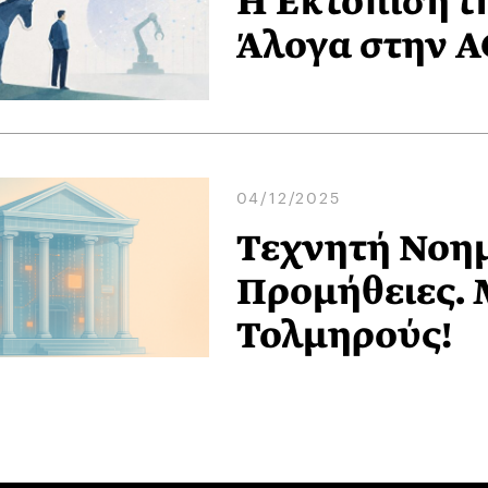
Η Εκτόπιση τη
Άλογα στην A
04/12/2025
Τεχνητή Νοη
Προμήθειες. 
Τολμηρούς!