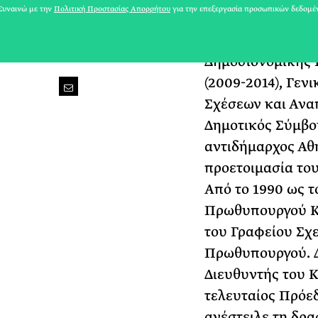
υναινώ με την
Πολιτική Προστασίας Απορρήτου
για την επεξεργασία προσωπικών δεδομέ
τον συντονισμό τ
Ανάκαμψης και Α
Δημοσιονομικής 
(2009-2014), Γεν
Σχέσεων και Ανα
Δημοτικός Σύμβο
αντιδήμαρχος Αθη
προετοιμασία του
Από το 1990 ως τ
Πρωθυπουργού Κ
του Γραφείου Σχε
Πρωθυπουργού. Δι
Διευθυντής του Κ
τελευταίος Πρόεδ
ανέστειλε τη δρα