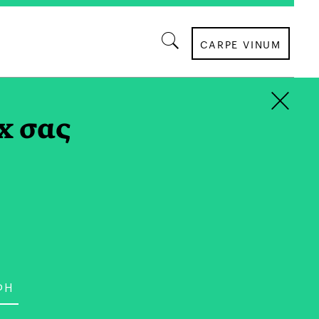
CARPE VINUM
×
x σας
9 στην Αθήνα. Είναι οικονομολόγος και
τείας της Νέας Δημοκρατίας. Διετέλεσε
λοντος και Ενέργειας (2023-2025) και
υργός Οικονομικών (2020-2023) αρμόδιος
μική Πολιτική και για την προετοιμασία και