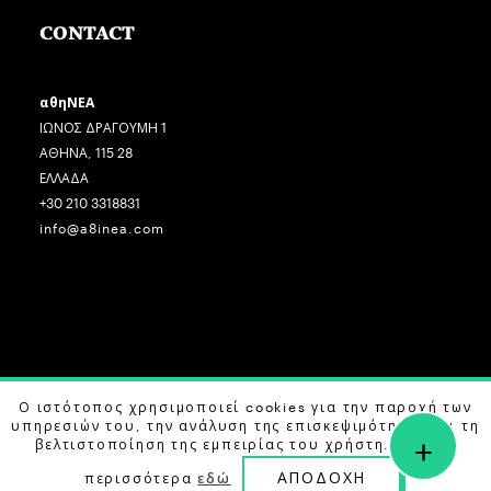
CONTACT
αθηΝΕΑ
ΙΩΝΟΣ ΔΡΑΓΟΥΜΗ 1
ΑΘΗΝΑ, 115 28
ΕΛΛΑΔΑ
+30 210 3318831
info@a8inea.com
COPYRIGHT © 2026 αθηΝΕΑ, ALL RIGHTS RESERVED.
Ο ιστότοπος χρησιμοποιεί cookies για την παροχή των
υπηρεσιών του, την ανάλυση της επισκεψιμότητας και τη
+
DESIGN BY
G DESIGN STUDIO
. DEVELOPED BY
B LABS
.
βελτιστοποίηση της εμπειρίας του χρήστη. Μάθετε
ΑΠΟΔΟΧΗ
περισσότερα
εδώ