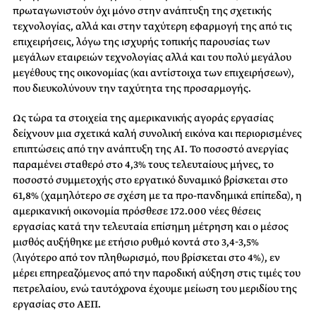
πρωταγωνιστούν όχι μόνο στην ανάπτυξη της σχετικής
τεχνολογίας, αλλά και στην ταχύτερη εφαρμογή της από τις
επιχειρήσεις, λόγω της ισχυρής τοπικής παρουσίας των
μεγάλων εταιρειών τεχνολογίας αλλά και του πολύ μεγάλου
μεγέθους της οικονομίας (και αντίστοιχα των επιχειρήσεων),
που διευκολύνουν την ταχύτητα της προσαρμογής.
Ως τώρα τα στοιχεία της αμερικανικής αγοράς εργασίας
δείχνουν μια σχετικά καλή συνολική εικόνα και περιορισμένες
επιπτώσεις από την ανάπτυξη της ΑΙ. Το ποσοστό ανεργίας
παραμένει σταθερό στο 4,3% τους τελευταίους μήνες, το
ποσοστό συμμετοχής στο εργατικό δυναμικό βρίσκεται στο
61,8% (χαμηλότερο σε σχέση με τα προ-πανδημικά επίπεδα), η
αμερικανική οικονομία πρόσθεσε 172.000 νέες θέσεις
εργασίας κατά την τελευταία επίσημη μέτρηση και ο μέσος
μισθός αυξήθηκε με ετήσιο ρυθμό κοντά στο 3,4-3,5%
(λιγότερο από τον πληθωρισμό, που βρίσκεται στο 4%), εν
μέρει επηρεαζόμενος από την παροδική αύξηση στις τιμές του
πετρελαίου, ενώ ταυτόχρονα έχουμε μείωση του μεριδίου της
εργασίας στο ΑΕΠ.