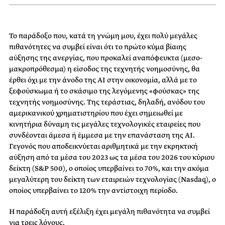
Το παράδοξο που, κατά τη γνώμη μου, έχει πολύ μεγάλες
πιθανότητες να συμβεί είναι ότι το πρώτο κύμα βίαιης
αύξησης της ανεργίας, που προκαλεί αναπόφευκτα (μεσο-
μακροπρόθεσμα) η είσοδος της τεχνητής νοημοσύνης, θα
έρθει όχι με την άνοδο της ΑΙ στην οικονομία, αλλά με το
ξεφούσκωμα ή το σκάσιμο της λεγόμενης «φούσκας» της
τεχνητής νοημοσύνης. Της τεράστιας, δηλαδή, ανόδου του
αμερικανικού χρηματιστηρίου που έχει σημειωθεί με
κινητήρια δύναμη τις μεγάλες τεχνολογικές εταιρείες που
συνδέονται άμεσα ή έμμεσα με την επανάσταση της ΑΙ.
Γεγονός που αποδεικνύεται αριθμητικά με την εκρηκτική
αύξηση από τα μέσα του 2023 ως τα μέσα του 2026 του κύριου
δείκτη (S&P 500), ο οποίος υπερβαίνει το 70%, και την ακόμα
μεγαλύτερη του δείκτη των εταιρειών τεχνολογίας (Nasdaq), ο
οποίος υπερβαίνει το 120% την αντίστοιχη περίοδο.
Η παράδοξη αυτή εξέλιξη έχει μεγάλη πιθανότητα να συμβεί
για τρεις λόγους.