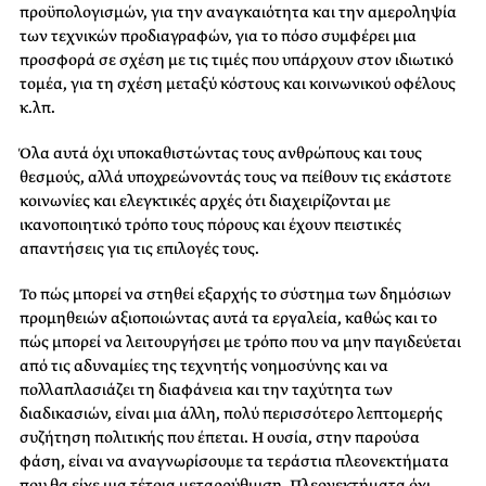
προϋπολογισμών, για την αναγκαιότητα και την αμεροληψία
των τεχνικών προδιαγραφών, για το πόσο συμφέρει μια
προσφορά σε σχέση με τις τιμές που υπάρχουν στον ιδιωτικό
τομέα, για τη σχέση μεταξύ κόστους και κοινωνικού οφέλους
κ.λπ.
Όλα αυτά όχι υποκαθιστώντας τους ανθρώπους και τους
θεσμούς, αλλά υποχρεώνοντάς τους να πείθουν τις εκάστοτε
κοινωνίες και ελεγκτικές αρχές ότι διαχειρίζονται με
ικανοποιητικό τρόπο τους πόρους και έχουν πειστικές
απαντήσεις για τις επιλογές τους.
Το πώς μπορεί να στηθεί εξαρχής το σύστημα των δημόσιων
προμηθειών αξιοποιώντας αυτά τα εργαλεία, καθώς και το
πώς μπορεί να λειτουργήσει με τρόπο που να μην παγιδεύεται
από τις αδυναμίες της τεχνητής νοημοσύνης και να
πολλαπλασιάζει τη διαφάνεια και την ταχύτητα των
διαδικασιών, είναι μια άλλη, πολύ περισσότερο λεπτομερής
συζήτηση πολιτικής που έπεται. Η ουσία, στην παρούσα
φάση, είναι να αναγνωρίσουμε τα τεράστια πλεονεκτήματα
που θα είχε μια τέτοια μεταρρύθμιση. Πλεονεκτήματα όχι