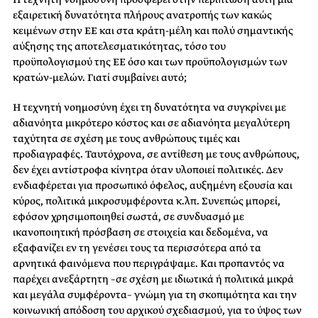
εξαιρετική δυνατότητα πλήρους ανατροπής των κακώς
κειμένων στην ΕΕ και στα κράτη-μέλη και πολύ σημαντικής
αύξησης της αποτελεσματικότητας, τόσο του
προϋπολογισμού της ΕΕ όσο και των προϋπολογισμών των
κρατών-μελών. Γιατί συμβαίνει αυτό;
Η τεχνητή νοημοσύνη έχει τη δυνατότητα να συγκρίνει με
αδιανόητα μικρότερο κόστος και σε αδιανόητα μεγαλύτερη
ταχύτητα σε σχέση με τους ανθρώπους τιμές και
προδιαγραφές. Ταυτόχρονα, σε αντίθεση με τους ανθρώπους,
δεν έχει αντίστροφα κίνητρα όταν υλοποιεί πολιτικές. Δεν
ενδιαφέρεται για προσωπικό όφελος, αυξημένη εξουσία και
κύρος, πολιτικά μικροσυμφέροντα κ.λπ. Συνεπώς μπορεί,
εφόσον χρησιμοποιηθεί σωστά, σε συνδυασμό με
ικανοποιητική πρόσβαση σε στοιχεία και δεδομένα, να
εξαφανίζει εν τη γενέσει τους τα περισσότερα από τα
αρνητικά φαινόμενα που περιγράψαμε. Και προπαντός να
παρέχει ανεξάρτητη –σε σχέση με ιδιωτικά ή πολιτικά μικρά
και μεγάλα συμφέροντα– γνώμη για τη σκοπιμότητα και την
κοινωνική απόδοση του αρχικού σχεδιασμού, για το ύψος των