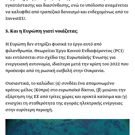
εγκατάστασης και διασύνδεσης, ενώ το υπόλοιπο αναμένεται
να καλυφθεί από τραπεζικό δανεισμό και ενδεχομένως από το
InvestEU.
5. Και η Ευρώπη γιατί νοιάζεται;
Η Ευρώπη δεν στηρίζει φυσικά το έργο αυτό από
φιλανθρωπία. Θεωρείται Έργο Κοινού Ενδιαφέροντος (PCI)
και εντάσσεται στο σχέδιο της Ευρωπαϊκής Ένωσης για
ενεργειακή αυτονομία, ιδιαίτερα μετά την κρίση του 2022 που
προέκυψε από τη ρωσική εισβολή στην Ουκρανία.
Ουσιαστικά, το καλώδιο: (α) συνδέει ένα απομονωμένο
κράτος-μέλος (Κύπρο) στο ευρωπαϊκό δίκτυο, (β) μειώνει την
εξάρτηση της ΕΕ από τρίτες χώρες και ορυκτά καύσιμα και (γ)
ενισχύει τη σταθερότητα της αγοράς ηλεκτρικής ενέργειας
στην ευρύτερη περιοχή.