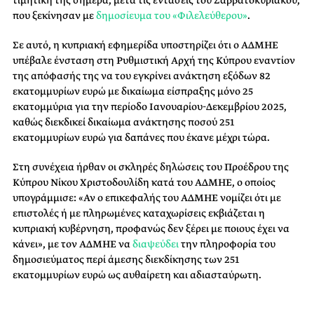
που ξεκίνησαν με
δημοσίευμα του «Φιλελεύθερου»
.
Σε αυτό, η κυπριακή εφημερίδα υποστηρίζει ότι ο ΑΔΜΗΕ
υπέβαλε ένσταση στη Ρυθμιστική Αρχή της Κύπρου εναντίον
της απόφασής της να του εγκρίνει ανάκτηση εξόδων 82
εκατομμυρίων ευρώ με δικαίωμα είσπραξης μόνο 25
εκατομμύρια για την περίοδο Ιανουαρίου-Δεκεμβρίου 2025,
καθώς διεκδικεί δικαίωμα ανάκτησης ποσού 251
εκατομμυρίων ευρώ για δαπάνες που έκανε μέχρι τώρα.
Στη συνέχεια ήρθαν οι σκληρές δηλώσεις του Προέδρου της
Κύπρου Νίκου Χριστοδουλίδη κατά του ΑΔΜΗΕ, ο οποίος
υπογράμμισε: «Αν ο επικεφαλής του ΑΔΜΗΕ νομίζει ότι με
επιστολές ή με πληρωμένες καταχωρίσεις εκβιάζεται η
κυπριακή κυβέρνηση, προφανώς δεν ξέρει με ποιους έχει να
κάνει», με τον ΑΔΜΗΕ να
διαψεύδει
την πληροφορία του
δημοσιεύματος περί άμεσης διεκδίκησης των 251
εκατομμυρίων ευρώ ως αυθαίρετη και αδιασταύρωτη.