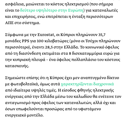
ασφάλεια, μειώνεται το κόστος ηλεκτρισμού (που σήμερα
είναι το
δεύτερο υψηλότερο στην Ευρώπη
) για καταναλωτές
και επιχειρήσεις, ενώ επιτρέπεται η ένταξη περισσότερων
ΑΠΕ στο σύστημα.
Σύμφωνα με την Eurostat, οι Κύπριοι πληρώνουν 35,7
μονάδες PPS για 100 κιλοβατώρες (μόνο οι Τσέχοι πληρώνουν
περισσότερο), έναντι 28,5 στην Ελλάδα. Το κοινωνικό όφελος
από τη διασύνδεση εκτιμάται στα 8 δισεκατομμύρια ευρώ για
την κυπριακή πλευρά – ένα όφελος πολλαπλάσιο του κόστους
κατασκευής.
Σημειώστε επίσης ότι η Κύπρος έχει μεν αναπτυγμένο δίκτυο
με φωτοβολταϊκά, όμως αυτά
χαρακτηρίζονται διαχρονικά
από ιδιαίτερα υψηλές τιμές. Η είσοδος φθηνής ηλεκτρικής
ενέργειας από την Ελλάδα μέσω του καλωδίου θα ενέτεινε τον
ανταγωνισμό προς όφελος των καταναλωτών, αλλά όχι και
όσων επωφελούνται προσώρας από το υφιστάμενο
ενεργειακό μοντέλο.