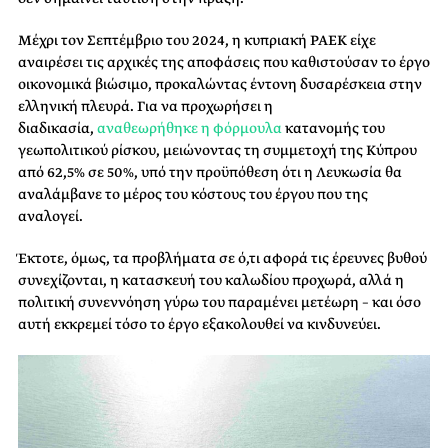
Μέχρι τον Σεπτέμβριο του 2024, η κυπριακή ΡΑΕΚ είχε
αναιρέσει τις αρχικές της αποφάσεις που καθιστούσαν το έργο
οικονομικά βιώσιμο, προκαλώντας έντονη δυσαρέσκεια στην
ελληνική πλευρά. Για να προχωρήσει η
διαδικασία,
αναθεωρήθηκε η φόρμουλα
κατανομής του
γεωπολιτικού ρίσκου, μειώνοντας τη συμμετοχή της Κύπρου
από 62,5% σε 50%, υπό την προϋπόθεση ότι η Λευκωσία θα
αναλάμβανε το μέρος του κόστους του έργου που της
αναλογεί.
Έκτοτε, όμως, τα προβλήματα σε ό,τι αφορά τις έρευνες βυθού
συνεχίζονται, η κατασκευή του καλωδίου προχωρά, αλλά η
πολιτική συνεννόηση γύρω του παραμένει μετέωρη – και όσο
αυτή εκκρεμεί τόσο το έργο εξακολουθεί να κινδυνεύει.