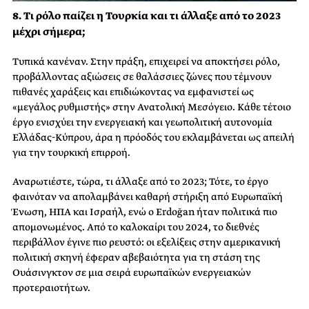
8. Τι ρόλο παίζει η Τουρκία και τι άλλαξε από το 2023
μέχρι σήμερα;
Τυπικά κανέναν. Στην πράξη, επιχειρεί να αποκτήσει ρόλο,
προβάλλοντας αξιώσεις σε θαλάσσιες ζώνες που τέμνουν
πιθανές χαράξεις και επιδιώκοντας να εμφανιστεί ως
«μεγάλος ρυθμιστής» στην Ανατολική Μεσόγειο. Κάθε τέτοιο
έργο ενισχύει την ενεργειακή και γεωπολιτική αυτονομία
Ελλάδας-Κύπρου, άρα η πρόοδός του εκλαμβάνεται ως απειλή
για την τουρκική επιρροή.
Αναρωτιέστε, τώρα, τι άλλαξε από το 2023; Τότε, το έργο
φαινόταν να απολαμβάνει καθαρή στήριξη από Ευρωπαϊκή
Ένωση, ΗΠΑ και Ισραήλ, ενώ ο Erdoğan ήταν πολιτικά πιο
απομονωμένος. Από το καλοκαίρι του 2024, το διεθνές
περιβάλλον έγινε πιο ρευστό: οι εξελίξεις στην αμερικανική
πολιτική σκηνή έφεραν αβεβαιότητα για τη στάση της
Ουάσινγκτον σε μια σειρά ευρωπαϊκών ενεργειακών
προτεραιοτήτων.