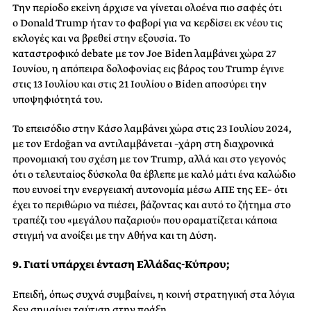
Την περίοδο εκείνη άρχισε να γίνεται ολοένα πιο σαφές ότι
ο Donald Trump ήταν το φαβορί για να κερδίσει εκ νέου τις
εκλογές και να βρεθεί στην εξουσία. Το
καταστροφικό debate με τον Joe Biden λαμβάνει χώρα 27
Ιουνίου, η απόπειρα δολοφονίας εις βάρος του Trump έγινε
στις 13 Ιουλίου και στις 21 Ιουλίου ο Biden αποσύρει την
υποψηφιότητά του.
Το επεισόδιο στην Κάσο λαμβάνει χώρα στις 23 Ιουλίου 2024,
με τον Erdoğan να αντιλαμβάνεται –χάρη στη διαχρονικά
προνομιακή του σχέση με τον Trump, αλλά και στο γεγονός
ότι ο τελευταίος δύσκολα θα έβλεπε με καλό μάτι ένα καλώδιο
που ευνοεί την ενεργειακή αυτονομία μέσω ΑΠΕ της ΕΕ– ότι
έχει το περιθώριο να πιέσει, βάζοντας και αυτό το ζήτημα στο
τραπέζι του «μεγάλου παζαριού» που οραματίζεται κάποια
στιγμή να ανοίξει με την Αθήνα και τη Δύση.
9.
Γιατί υπάρχει ένταση Ελλάδας-Κύπρου;
Επειδή, όπως συχνά συμβαίνει, η κοινή στρατηγική στα λόγια
δεν σημαίνει ταύτιση στην πράξη.