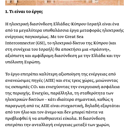
1. Τι είναι το έργο;
Η ηλεκτρική διασύνδεση Ελλάδας-Κύπρου-Ισραήλ είναι ένα
από τα μεγαλύτερα υποθαλάσσια έργα μεταφοράς ηλεκτρικής
ενέργειας παγκοσμίως. Με τον Great Sea
Interconnector (GSI), το ηλεκτρικό δίκτυο της Κύπρου (και
στη συνέχεια του Ισραήλ) θα αποκτήσει μια «πράσινη»,
αξιόπιστη και αμφίδρομη διασύνδεση με την Ελλάδα και την
υπόλοιπη Ευρώπη.
Το έργο επιτρέπει καλύτερη αξιοποίηση της ενέργειας από
ανανεώσιμες πηγές (ΑΠΕ) και στις τρεις χώρες, μειώνοντας
τις εκπομπές CO₂ και ενισχύοντας την ενεργειακή ασφάλεια
της περιοχής. Ενισχύει, παράλληλα, τη σταθερότητα των
ηλεκτρικών δικτύων – κάτι ιδιαίτερα σημαντικό, καθώς η
παραγωγή από τις ΑΠΕ είναι στοχαστική, δηλαδή εξαρτάται
από τον ήλιο και τον άνεμο και δεν μπορεί πάντα να
προβλεφθεί ή να αποθηκευτεί εύκολα. Η διασύνδεση
επιτρέπει την ανταλλαγή ενέργειας μεταξύ των χωρών,