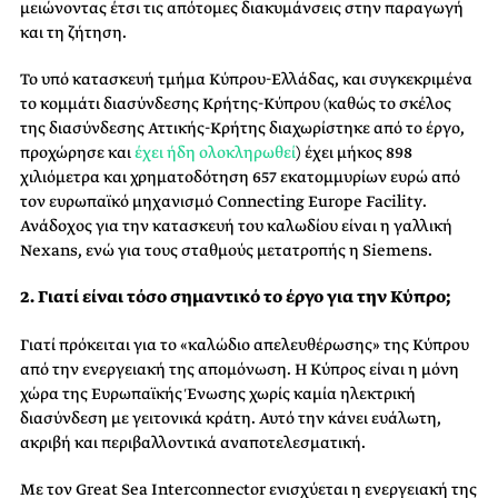
μειώνοντας έτσι τις απότομες διακυμάνσεις στην παραγωγή
και τη ζήτηση.
Το υπό κατασκευή τμήμα Κύπρου-Ελλάδας, και συγκεκριμένα
το κομμάτι διασύνδεσης Κρήτης-Κύπρου (καθώς το σκέλος
της διασύνδεσης Αττικής-Κρήτης διαχωρίστηκε από το έργο,
προχώρησε και
έχει ήδη ολοκληρωθεί
) έχει μήκος 898
χιλιόμετρα και χρηματοδότηση 657 εκατομμυρίων ευρώ από
τον ευρωπαϊκό μηχανισμό Connecting Europe Facility.
Ανάδοχος για την κατασκευή του καλωδίου είναι η γαλλική
Nexans, ενώ για τους σταθμούς μετατροπής η Siemens.
2. Γιατί είναι τόσο σημαντικό το έργο για την Κύπρο;
Γιατί πρόκειται για το «καλώδιο απελευθέρωσης» της Κύπρου
από την ενεργειακή της απομόνωση. Η Κύπρος είναι η μόνη
χώρα της Ευρωπαϊκής Ένωσης χωρίς καμία ηλεκτρική
διασύνδεση με γειτονικά κράτη. Αυτό την κάνει ευάλωτη,
ακριβή και περιβαλλοντικά αναποτελεσματική.
Με τον Great Sea Interconnector ενισχύεται η ενεργειακή της