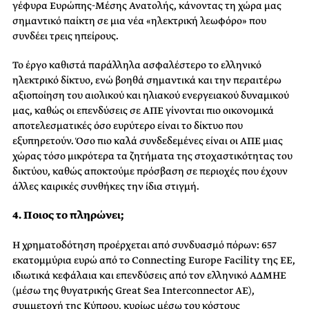
γέφυρα Ευρώπης-Μέσης Ανατολής, κάνοντας τη χώρα μας
σημαντικό παίκτη σε μια νέα «ηλεκτρική λεωφόρο» που
συνδέει τρεις ηπείρους.
Το έργο καθιστά παράλληλα ασφαλέστερο το ελληνικό
ηλεκτρικό δίκτυο, ενώ βοηθά σημαντικά και την περαιτέρω
αξιοποίηση του αιολικού και ηλιακού ενεργειακού δυναμικού
μας, καθώς οι επενδύσεις σε ΑΠΕ γίνονται πιο οικονομικά
αποτελεσματικές όσο ευρύτερο είναι το δίκτυο που
εξυπηρετούν. Όσο πιο καλά συνδεδεμένες είναι οι ΑΠΕ μιας
χώρας τόσο μικρότερα τα ζητήματα της στοχαστικότητας του
δικτύου, καθώς αποκτούμε πρόσβαση σε περιοχές που έχουν
άλλες καιρικές συνθήκες την ίδια στιγμή.
4. Ποιος το πληρώνει;
Η χρηματοδότηση προέρχεται από συνδυασμό πόρων: 657
εκατομμύρια ευρώ από το Connecting Europe Facility της ΕΕ,
ιδιωτικά κεφάλαια και επενδύσεις από τον ελληνικό ΑΔΜΗΕ
(μέσω της θυγατρικής Great Sea Interconnector ΑΕ),
συμμετοχή της Κύπρου, κυρίως μέσω του κόστους