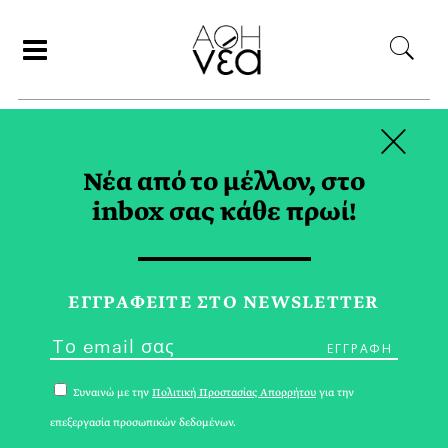
×
ΑΝΑΖΗΤΗΣΗ
Νέα από το μέλλον, στο
inbox σας κάθε πρωί!
NETWORKING TAG
ΕΓΓPΑΦΕΙΤΕ ΣΤΟ NEWSLETTER
Συναινώ με την
Πολιτική Προστασίας Απορρήτου
για την
επεξεργασία προσωπικών δεδομένων.