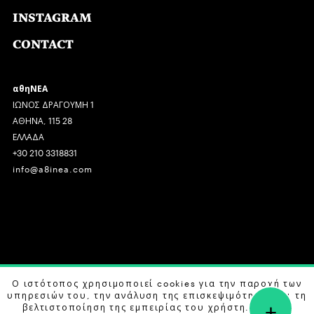
INSTAGRAM
CONTACT
αθηΝΕΑ
ΙΩΝΟΣ ΔΡΑΓΟΥΜΗ 1
ΑΘΗΝΑ, 115 28
ΕΛΛΑΔΑ
+30 210 3318831
info@a8inea.com
COPYRIGHT © 2026 αθηΝΕΑ, ALL RIGHTS RESERVED.
Ο ιστότοπος χρησιμοποιεί cookies για την παροχή των
υπηρεσιών του, την ανάλυση της επισκεψιμότητας και τη
+
DESIGN BY
G DESIGN STUDIO
. DEVELOPED BY
B LABS
.
βελτιστοποίηση της εμπειρίας του χρήστη. Μάθετε