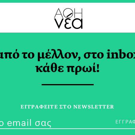
Η ΚΕΡΑΜΕΩΣ TAG
από το μέλλον, στο inbo
κάθε πρωί!
16/10/24
Η Ιδιότυπη Μ
ΕΓΓPΑΦΕΙΤΕ ΣΤΟ NEWSLETTER
Μητσοτάκη