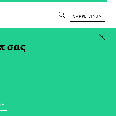
CARPE VINUM
×
x σας
ΑΠΟΨΗ
οναξιά του Κυριάκου