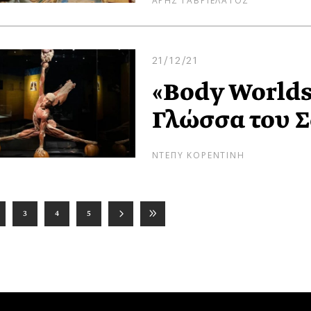
21/12/21
«Body Worlds
Γλώσσα του 
ΝΤΕΠΥ ΚΟΡΕΝΤΙΝΗ
3
4
5