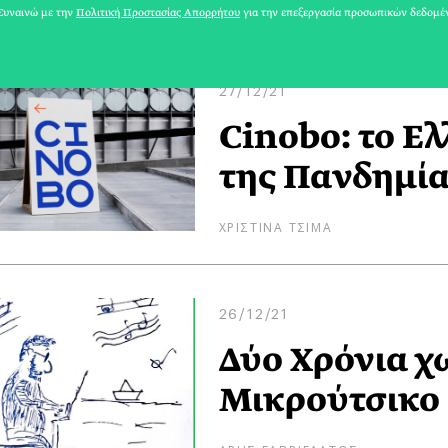
ΜΑΡΙΑ ΛΟΥΙΖΑ ΒΑΦΕΙΑΔΑΚΗ
υναινώ με την
Πολιτική Προστασίας Απορρήτου
για την επεξεργασία προσωπικών δεδομέ
27/12/21
Cinobo: το Ελ
της Πανδημία
ΧΡΙΣΤΙΝΑ ΤΣΙΜΑ
26/12/21
Δύο Χρόνια χ
Μικρούτσικο