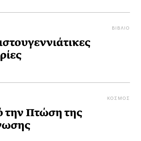
ΒΙΒΛΙΟ
ριστουγεννιάτικες
ρίες
ΚΟΣΜΟΣ
ό την Πτώση της
νωσης