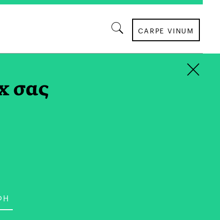
CARPE VINUM
×
x σας
ΣΥΝΕΝΤΕΥΞΕΙΣ
Καρακατσάνης: στο
s Διαφήμισα τη Σύρο