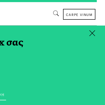
CARPE VINUM
×
AG
x σας
ΟΙΚΟΝΟΜΙΑ
υ Μέλλοντος