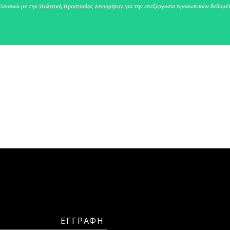
υναινώ με την
Πολιτική Προστασίας Απορρήτου
για την επεξεργασία προσωπικών δεδομέ