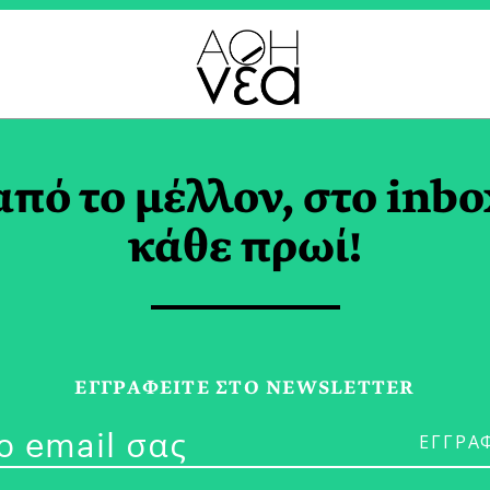
ΟΛΑΟΣ ΧΟΣΤΕΛΙΔΗΣ T
από το μέλλον, στο inbo
κάθε πρωί!
29/04/26
ΕΓΓPΑΦΕΙΤΕ ΣΤΟ NEWSLETTER
Η Τράπεζα το
ΑΘΗΝΕΑ