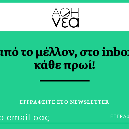
 ΣΥΜΒΙΒΑΣΜΟΣ» TAG
από το μέλλον, στο inbo
κάθε πρωί!
06/05/26
ΕΣΩ 2026: Ο 
ΕΓΓPΑΦΕΙΤΕ ΣΤΟ NEWSLETTER
Πεδίο υπό Δι