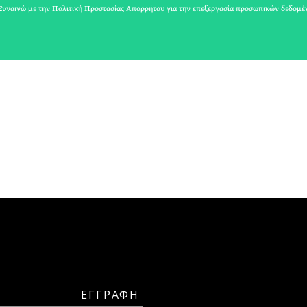
ΜΑΡΙΑ ΣΠΑΝΟΥΔΑΚΗ
υναινώ με την
Πολιτική Προστασίας Απορρήτου
για την επεξεργασία προσωπικών δεδομέ