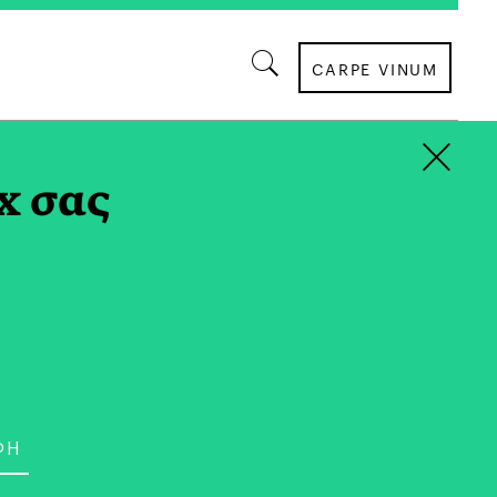
CARPE VINUM
×
x σας
ΕΠΙΣΤΗΜΗ
Σχεδιασμός ως Ανοιχτό
αρκή Διαπραγμάτευση