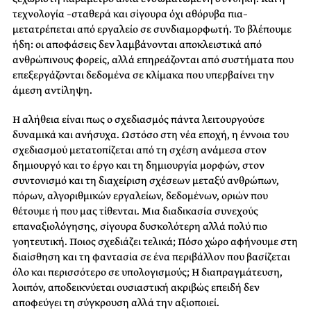
τεχνολογία –σταθερά και σίγουρα όχι αθόρυβα πια–
μετατρέπεται από εργαλείο σε συνδιαμορφωτή. Το βλέπουμε
ήδη: οι αποφάσεις δεν λαμβάνονται αποκλειστικά από
ανθρώπινους φορείς, αλλά επηρεάζονται από συστήματα που
επεξεργάζονται δεδομένα σε κλίμακα που υπερβαίνει την
άμεση αντίληψη.
Η αλήθεια είναι πως ο σχεδιασμός πάντα λειτουργούσε
δυναμικά και ανήσυχα. Ωστόσο στη νέα εποχή, η έννοια του
σχεδιασμού μετατοπίζεται από τη σχέση ανάμεσα στον
δημιουργό και το έργο και τη δημιουργία μορφών, στον
συντονισμό και τη διαχείριση σχέσεων μεταξύ ανθρώπων,
πόρων, αλγοριθμικών εργαλείων, δεδομένων, οριών που
θέτουμε ή που μας τίθενται. Μια διαδικασία συνεχούς
επαναξιολόγησης, σίγουρα δυσκολότερη αλλά πολύ πιο
γοητευτική. Ποιος σχεδιάζει τελικά; Πόσο χώρο αφήνουμε στη
διαίσθηση και τη φαντασία σε ένα περιβάλλον που βασίζεται
όλο και περισσότερο σε υπολογισμούς; Η διαπραγμάτευση,
λοιπόν, αποδεικνύεται ουσιαστική ακριβώς επειδή δεν
αποφεύγει τη σύγκρουση αλλά την αξιοποιεί.