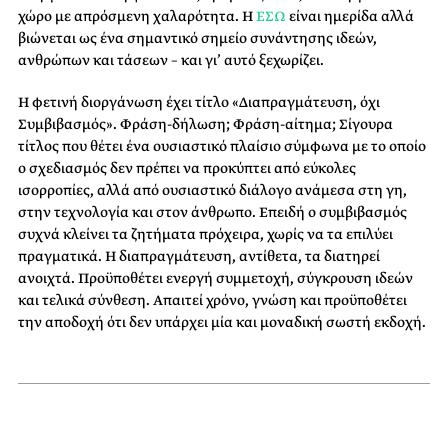
χώρο με απρόσμενη χαλαρότητα. Η
ΕΣΩ
είναι ημερίδα αλλά
βιώνεται ως ένα σημαντικό σημείο συνάντησης ιδεών,
ανθρώπων και τάσεων – και γι’ αυτό ξεχωρίζει.
Η φετινή διοργάνωση έχει τίτλο «Διαπραγμάτευση, όχι
Συμβιβασμός». Φράση-δήλωση; Φράση-αίτημα; Σίγουρα
τίτλος που θέτει ένα ουσιαστικό πλαίσιο σύμφωνα με το οποίο
ο σχεδιασμός δεν πρέπει να προκύπτει από εύκολες
ισορροπίες, αλλά από ουσιαστικό διάλογο ανάμεσα στη γη,
στην τεχνολογία και στον άνθρωπο. Επειδή ο συμβιβασμός
συχνά κλείνει τα ζητήματα πρόχειρα, χωρίς να τα επιλύει
πραγματικά. Η διαπραγμάτευση, αντίθετα, τα διατηρεί
ανοιχτά. Προϋποθέτει ενεργή συμμετοχή, σύγκρουση ιδεών
και τελικά σύνθεση. Απαιτεί χρόνο, γνώση και προϋποθέτει
την αποδοχή ότι δεν υπάρχει μία και μοναδική σωστή εκδοχή.