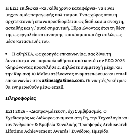
Η ΕΣΩ επιδιώκει –και κάθε χρόνο καταφέρνει– να είναι
μηχανισμός παραγωγής πολιτισμού. Ένας χώρος όπου η
αρχιτεκτονική επαναπροσδιορίζεται ως διαδικασία ανοιχτή,
ασταθής και γι’ αυτό σημαντική. Εδραιώνοντας έτσι τη θέση
της ως εργαλείο κατανόησης του κόσμου και όχι απλώς ως
μέσο κατασκευής του.
Η αθηΝΕΑ, ως χορηγός επικοινωνίας, σας δίνει τη
δυνατότητα να παρακολουθήσετε από κοντά την ΕΣΩ 2026
κληρώνοντας προσκλήσεις. Δηλώστε συμμετοχή μέχρι και
την Κυριακή 10 Μαΐου στέλνοντας ονοματεπώνυμο και email
επικοινωνίας στο:
a8inea@a8inea.com
. Οι νικητές/νικήτριες
θα ενημερωθούν μέσω email.
Πληροφορίες
ΕΣΩ 2026 – «Διαπραγμάτευση, όχι Συμβιβασμός. Ο
Σχεδιασμός ως Διάλογος ανάμεσα στη Γη, την Τεχνολογία και
τον Άνθρωπο» & Βραβεία Συνολικής Προσφοράς Archisearch
Lifetime Achievement Awards | Συνέδριο, Ημερίδα