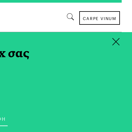
CARPE VINUM
×
x σας
ΚΡΑΣΙ
it: «Ελληνικό Απόσταγμα