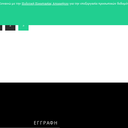
ΑΘΗΝΕΑ
υναινώ με την
Πολιτική Προστασίας Απορρήτου
για την επεξεργασία προσωπικών δεδομέ
2
3