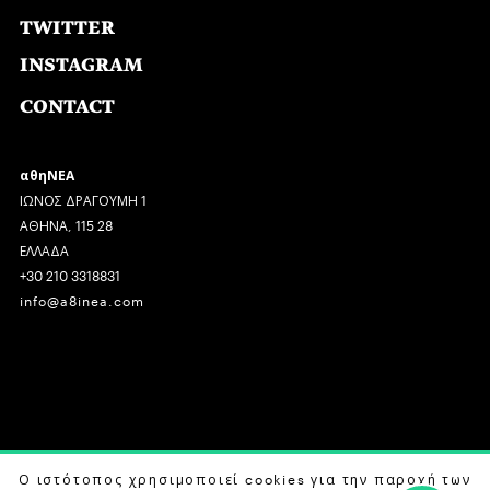
TWITTER
INSTAGRAM
CONTACT
αθηΝΕΑ
ΙΩΝΟΣ ΔΡΑΓΟΥΜΗ 1
ΑΘΗΝΑ, 115 28
ΕΛΛΑΔΑ
+30 210 3318831
info@a8inea.com
COPYRIGHT © 2026 αθηΝΕΑ, ALL RIGHTS RESERVED.
Ο ιστότοπος χρησιμοποιεί cookies για την παροχή των