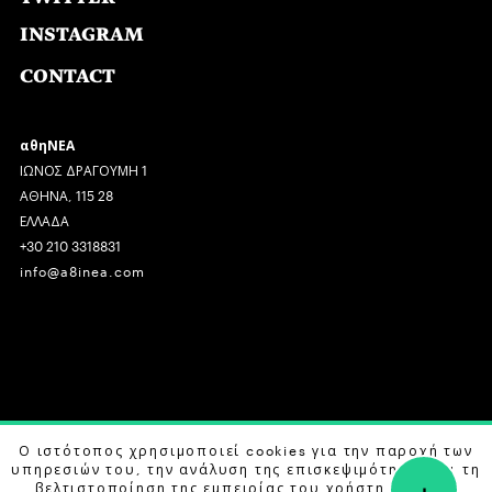
INSTAGRAM
CONTACT
αθηΝΕΑ
ΙΩΝΟΣ ΔΡΑΓΟΥΜΗ 1
ΑΘΗΝΑ, 115 28
ΕΛΛΑΔΑ
+30 210 3318831
info@a8inea.com
COPYRIGHT © 2026 αθηΝΕΑ, ALL RIGHTS RESERVED.
Ο ιστότοπος χρησιμοποιεί cookies για την παροχή των
υπηρεσιών του, την ανάλυση της επισκεψιμότητας και τη
+
DESIGN BY
G DESIGN STUDIO
. DEVELOPED BY
B LABS
.
βελτιστοποίηση της εμπειρίας του χρήστη. Μάθετε