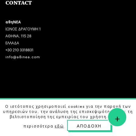
CONTACT
αθηΝΕΑ
ΙΩΝΟΣ ΔΡΑΓΟΥΜΗ 1
ΑΘΗΝΑ, 115 28
ΕΛΛΑΔΑ
+30 210 3318831
info@a8inea.com
COPYRIGHT © 2026 αθηΝΕΑ, ALL RIGHTS RESERVED.
Ο ιστότοπος χρησιμοποιεί cookies για την παροχή των
υπηρεσιών του, την ανάλυση της επισκεψιμότητας και τη
+
DESIGN BY
G DESIGN STUDIO
. DEVELOPED BY
B LABS
.
βελτιστοποίηση της εμπειρίας του χρήστη. Μάθετε
ΑΠΟΔΟΧΗ
περισσότερα
εδώ