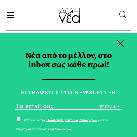
×
ΑΝΑΖΗΤΗΣΗ
Νέα από το μέλλον, στο
inbox σας κάθε πρωί!
«OPENAI FOR
COUNTRIES» TAG
ΕΓΓPΑΦΕΙΤΕ ΣΤΟ NEWSLETTER
Συναινώ με την
Πολιτική Προστασίας Απορρήτου
για την
επεξεργασία προσωπικών δεδομένων.