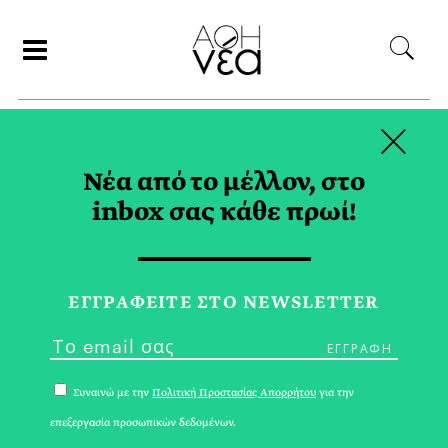
×
ΑΝΑΖΗΤΗΣΗ
Νέα από το μέλλον, στο
inbox σας κάθε πρωί!
ORA ITO TAG
ΕΓΓPΑΦΕΙΤΕ ΣΤΟ NEWSLETTER
Συναινώ με την
Πολιτική Προστασίας Απορρήτου
για την
επεξεργασία προσωπικών δεδομένων.