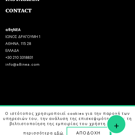
CONTACT
αθηΝΕΑ
ΙΩΝΟΣ ΔΡΑΓΟΥΜΗ 1
ΑΘΗΝΑ, 115 28
ΕΛΛΑΔΑ
+30 210 3318831
info@a8inea.com
COPYRIGHT © 2026 αθηΝΕΑ, ALL RIGHTS RESERVED.
Ο ιστότοπος χρησιμοποιεί cookies για την παροχή των
υπηρεσιών του, την ανάλυση της επισκεψιμότητας και τη
+
DESIGN BY
G DESIGN STUDIO
. DEVELOPED BY
B LABS
.
βελτιστοποίηση της εμπειρίας του χρήστη. Μάθετε
ΑΠΟΔΟΧΗ
περισσότερα
εδώ