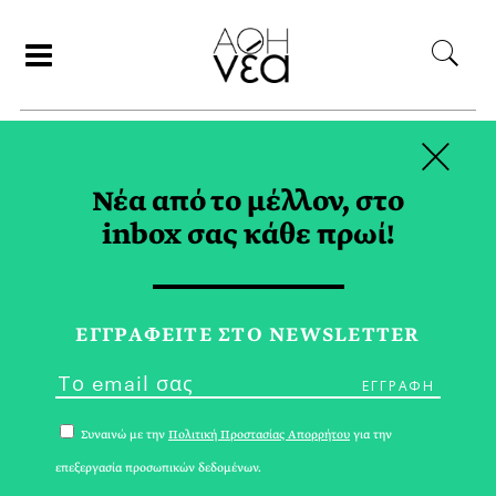
×
ΑΝΑΖΗΤΗΣΗ
Νέα από το μέλλον, στο
inbox σας κάθε πρωί!
OT.GR TAG
ΕΓΓPΑΦΕΙΤΕ ΣΤΟ NEWSLETTER
Συναινώ με την
Πολιτική Προστασίας Απορρήτου
για την
επεξεργασία προσωπικών δεδομένων.