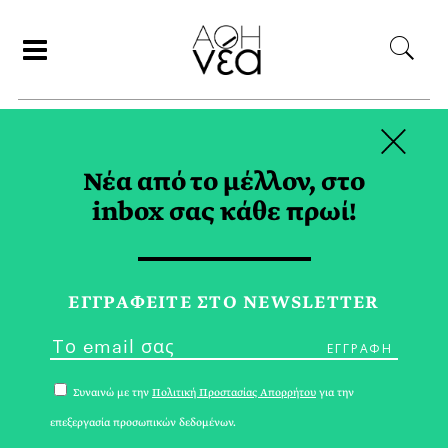
×
ΑΝΑΖΗΤΗΣΗ
Νέα από το μέλλον, στο
inbox σας κάθε πρωί!
ΟΤΑ TAG
ΕΓΓPΑΦΕΙΤΕ ΣΤΟ NEWSLETTER
Συναινώ με την
Πολιτική Προστασίας Απορρήτου
για την
επεξεργασία προσωπικών δεδομένων.