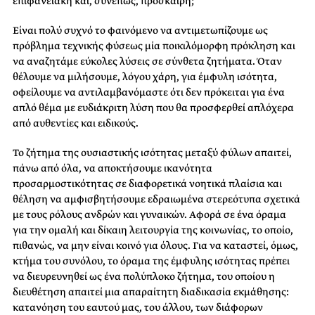
επιφανειακή και, συνεπώς, πρόσκαιρη;
Είναι πολύ συχνό το φαινόμενο να αντιμετωπίζουμε ως
πρόβλημα τεχνικής φύσεως μία ποικιλόμορφη πρόκληση και
να αναζητάμε εύκολες λύσεις σε σύνθετα ζητήματα. Όταν
θέλουμε να μιλήσουμε, λόγου χάρη, για έμφυλη ισότητα,
οφείλουμε να αντιλαμβανόμαστε ότι δεν πρόκειται για ένα
απλό θέμα με ευδιάκριτη λύση που θα προσφερθεί απλόχερα
από αυθεντίες και ειδικούς.
Το ζήτημα της ουσιαστικής ισότητας μεταξύ φύλων απαιτεί,
πάνω από όλα, να αποκτήσουμε ικανότητα
προσαρμοστικότητας σε διαφορετικά νοητικά πλαίσια και
θέληση να αμφισβητήσουμε εδραιωμένα στερεότυπα σχετικά
με τους ρόλους ανδρών και γυναικών. Αφορά σε ένα όραμα
για την ομαλή και δίκαιη λειτουργία της κοινωνίας, το οποίο,
πιθανώς, να μην είναι κοινό για όλους. Για να καταστεί, όμως,
κτήμα του συνόλου, το όραμα της έμφυλης ισότητας πρέπει
να διευρευνηθεί ως ένα πολύπλοκο ζήτημα, του οποίου η
διευθέτηση απαιτεί μια απαραίτητη διαδικασία εκμάθησης:
κατανόηση του εαυτού μας, του άλλου, των διάφορων