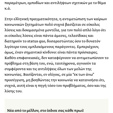
παραμέτρων, εμποδίων και αντιλήψεων σχετικών με το θέμα
κ.ά.
Στην ελληνική πραγματικότητα, η αντιμετώπιση των καίριων
κοινωνικών ζητημάτων πολύ συχνά βασίζεται σε εύκολες
λύσεις και δοκιμασμένα μοντέλα, για τον πολύ απλό λόγο ότι
οι εύκολες λύσεις είναι πάντα άμεσες, τελεσίδικες και
διατηρούν το status quo, δυσαρεστώντας όσο το δυνατόν
λιγότερο τους εμπλεκόμενους παράγοντες. Εμπεριέχουν,
όμως, έναν σημαντικό κίνδυνο: είναι πάντα πρόσκαιρες.
Καθότι επιφανειακές, δεν καταφέρνουν να αντιμετωπίσουν το
πρόβλημα στη βάση του, ενώ, ταυτόχρονα, αγνοούν τα
συμφέροντα και τις αντιλήψεις όλων των μελών της
κοινωνίας. Βασίζονται, εν ολίγοις, σε μία “εκ των άνω”
προσέγγιση, μη βοηθώντας την κοινωνία να κατανοήσει ότι,
συχνά, αυτή είναι η πηγή τόσο του προβλήματος, όσο και της
λύσης του.
Νέα από το μέλλον, στο inbox σας κάθε πρωί!