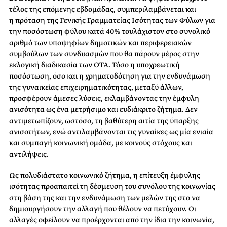
τέλος της επόμενης εβδομάδας, συμπεριλαμβάνεται και
η πρόταση της Γενικής Γραμματείας Ισότητας των Φύλων για
την ποσόστωση φύλου κατά 40% τουλάχιστον στο συνολικό
αριθμό των υποψηφίων δημοτικών και περιφερειακών
συμβούλων των συνδυασμών που θα πάρουν μέρος στην
εκλογική διαδικασία των ΟΤΑ. Τόσο η υποχρεωτική
ποσόστωση, όσο και η χρηματοδότηση για την ενδυνάμωση
της γυναικείας επιχειρηματικότητας, μεταξύ άλλων,
προσφέρουν άμεσες λύσεις, εκλαμβάνοντας την έμφυλη
ανισότητα ως ένα μετρήσιμο και ευδιάκριτο ζήτημα. Δεν
αντιμετωπίζουν, ωστόσο, τη βαθύτερη αιτία της ύπαρξης
ανισοτήτων, ενώ αντιλαμβάνονται τις γυναίκες ως μία ενιαία
και συμπαγή κοινωνική ομάδα, με κοινούς στόχους και
αντιλήψεις.
Ως πολυδιάστατο κοινωνικό ζήτημα, η επίτευξη έμφυλης
ισότητας προαπαιτεί τη δέσμευση του συνόλου της κοινωνίας
στη βάση της και την ενδυνάμωση των μελών της στο να
δημιουργήσουν την αλλαγή που θέλουν να πετύχουν. Οι
αλλαγές οφείλουν να προέρχονται από την ίδια την κοινωνία,