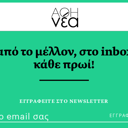
ΔΙΚΕΣ ΕΚΔΗΛΩΣΕΙΣ T
από το μέλλον, στο inbo
κάθε πρωί!
04/03/26
Στην Παιδική
ΕΓΓPΑΦΕΙΤΕ ΣΤΟ NEWSLETTER
Μύρισε Άνοιξ