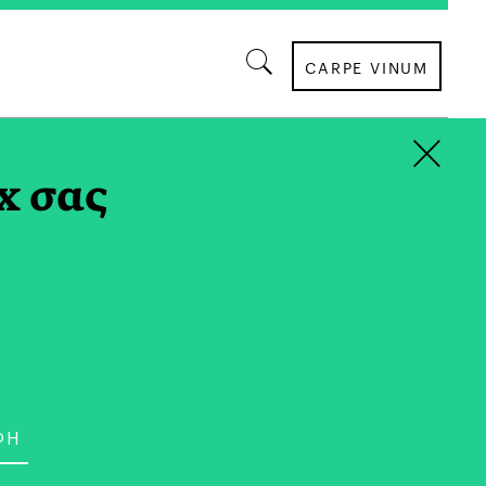
CARPE VINUM
×
AG
x σας
ΟΙΚΟΓΕΝΕΙΑ
 Ατζέντα του Μαρτίου
η