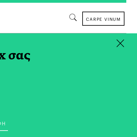
CARPE VINUM
×
AG
x σας
ΚΡΑΣΙ
τή Αποφοίτησης του
έγη