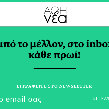
ΟΓΡΑΜΜΑ ΣΠΟΥΔΩΝ T
από το μέλλον, στο inbo
κάθε πρωί!
21/01/25
Λαμπρή Τελε
ΕΓΓPΑΦΕΙΤΕ ΣΤΟ NEWSLETTER
WSPC στη Στ