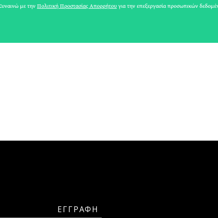
ΑΘΗΝΕΑ
υναινώ με την
Πολιτική Προστασίας Απορρήτου
για την επεξεργασία προσωπικών δεδομέ